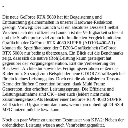
“
Die neue GeForce RTX 5080 hat für Begeisterung und
Enttäuschung gleichermaßen in unserer Hardware-Redaktion
gesorgt. Vorweg: Der Launch war ein absolutes Desaster! Selbst
Wochen nach dem offiziellen Launch ist die Verfügbarkeit schlecht
und die Straßenpreise viel zu hoch. Im direkten Vergleich mit dem
Grafikchip der GeForce RTX 4080 SUPER (AD103-400-A1)
können die Spezifikationen der GB203-Grafikeinheit (GeForce
RTX 5080) nur bedingt überzeugen. Ein Blick auf die Benchmarks
zeigt, dass sich die native (Roh)Leistung kaum gesteigert hat
gegenüber der Vorgängergeneration. Erst die Verbesserung der
Blackwell-Architektur sowie des Fertigungsverfahren reißen das
Ruder rum. So sorgt zum Beispiel der neue GDDR7-Grafikspeicher
für ein kleines Leistungsplus. Doch erst die aktualisierten Tensor-
Kerne der fünften Generation bringen, dank Multi Frame
Generation, den erhofften Leistungssprung. Die Effizienz und
Leistungsaufnahme sind OK - aber auch (leider) nicht mehr.
Zusammengefasst: Als Besitzer einer GeForce RTX 4080 SUPER
zahlt sich ein Upgrade nur dann aus, wenn man unbedingt DLSS 4
MFG nutzen möchte bzw. kann.
Noch ein paar Worte zu unserem Testmuster von KFA2: Neben der
ordentlichen Leistung wissen auch Verarbeitungsqualität,