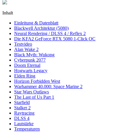
Inhalt
Einleitung & Datenblatt
Blackwell Architektur (5080)
Neural Rendering / DLSS 4 / Reflex 2
Die KFA2 GeForce RTX 5080 1-Click OC
Testvideo
Alan Wake 2
Black Myth: Wukong
Cyberpunk 2077
Doom Eternal
Hogwarts Legacy
Elden Ring
Horizon Forbidden West
Warhammer 40.000: Space Marine 2
Star Wars Outlaws
The Last of Us Part 1
Starfield
Stalker 2
Raytracing
DLSS 4
Lautstärke
Temperaturen