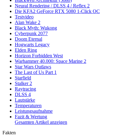
Blackwell Architektur (5080)
Neural Rendering / DLSS 4 / Reflex 2
Die KFA2 GeForce RTX 5080 1-Click OC
Testvideo
Alan Wake 2
Black Myth: Wukong
Cyberpunk 2077
Doom Eternal
Hogwarts Legacy
Elden Ring
Horizon Forbidden West
Warhammer 40.000: Space Marine 2
Star Wars Outlaws
The Last of Us Part 1
Starfield
Stalker 2
Raytracing
DLSS 4
Lautstärke
Temperaturen
Leistungsaufnahme
Fazit & Wertung
Gesamten Artikel anzeigen
Fakten