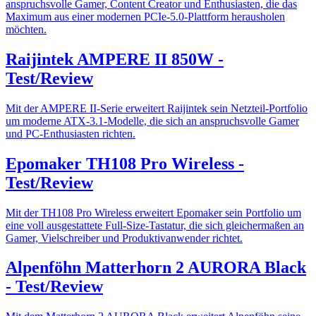
anspruchsvolle Gamer, Content Creator und Enthusiasten, die das
Maximum aus einer modernen PCIe-5.0-Plattform herausholen
möchten.
Raijintek AMPERE II 850W -
Test/Review
Mit der AMPERE II-Serie erweitert Raijintek sein Netzteil-Portfolio
um moderne ATX-3.1-Modelle, die sich an anspruchsvolle Gamer
und PC-Enthusiasten richten.
Epomaker TH108 Pro Wireless -
Test/Review
Mit der TH108 Pro Wireless erweitert Epomaker sein Portfolio um
eine voll ausgestattete Full-Size-Tastatur, die sich gleichermaßen an
Gamer, Vielschreiber und Produktivanwender richtet.
Alpenföhn Matterhorn 2 AURORA Black
- Test/Review