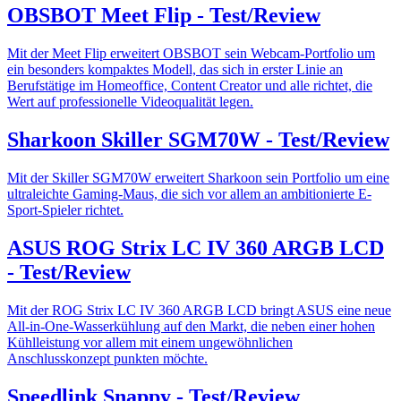
OBSBOT Meet Flip - Test/Review
Mit der Meet Flip erweitert OBSBOT sein Webcam-Portfolio um
ein besonders kompaktes Modell, das sich in erster Linie an
Berufstätige im Homeoffice, Content Creator und alle richtet, die
Wert auf professionelle Videoqualität legen.
Sharkoon Skiller SGM70W - Test/Review
Mit der Skiller SGM70W erweitert Sharkoon sein Portfolio um eine
ultraleichte Gaming-Maus, die sich vor allem an ambitionierte E-
Sport-Spieler richtet.
ASUS ROG Strix LC IV 360 ARGB LCD
- Test/Review
Mit der ROG Strix LC IV 360 ARGB LCD bringt ASUS eine neue
All-in-One-Wasserkühlung auf den Markt, die neben einer hohen
Kühlleistung vor allem mit einem ungewöhnlichen
Anschlusskonzept punkten möchte.
Speedlink Snappy - Test/Review