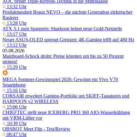
AOC bringt Triple-Refresh-Technik in die Mittelklasse
13:32 Uhr
Produktneuheit Braun NEVO – die nächste Generation elektrischer
Rasierer
13:28 Uhr
ATX 3.1 zum Sparpreis: Sharkoon bringt neue Gold-Netzteile
13:17 Uhr
Neuer ASUS-OLED sprengt Grenzen: 4K-Gaming trifft auf 480 Hz
13:12 Uhr
05.08.2026
Mainboard-Schock droht: Preise könnten um bis zu 50 Prozent
steigen!
15:29 Uhr
MEGA Sommer-Gewinnspiel 2026: Gewinnt ein Vivo V70
Smartphone
15:16 Uhr
CORSAIR erweitert Gaming-Portfolio um SKIFF-Tastaturen und
HARPOON v2 WIRELESS
15:06 Uhr
CHIEFTEC stellt neue ICEBERG PRO 360 AIO-Wasserkühlung
mit VRM-Lüfter vor
10:39 Uhr
OBSBOT Meet Flip - Test/Review
08:47 Uhr