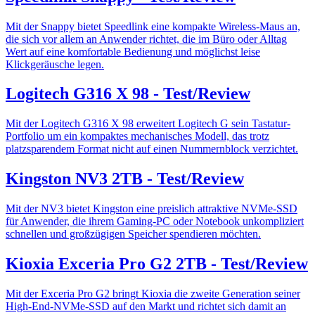
Mit der Snappy bietet Speedlink eine kompakte Wireless-Maus an,
die sich vor allem an Anwender richtet, die im Büro oder Alltag
Wert auf eine komfortable Bedienung und möglichst leise
Klickgeräusche legen.
Logitech G316 X 98 - Test/Review
Mit der Logitech G316 X 98 erweitert Logitech G sein Tastatur-
Portfolio um ein kompaktes mechanisches Modell, das trotz
platzsparendem Format nicht auf einen Nummernblock verzichtet.
Kingston NV3 2TB - Test/Review
Mit der NV3 bietet Kingston eine preislich attraktive NVMe-SSD
für Anwender, die ihrem Gaming-PC oder Notebook unkompliziert
schnellen und großzügigen Speicher spendieren möchten.
Kioxia Exceria Pro G2 2TB - Test/Review
Mit der Exceria Pro G2 bringt Kioxia die zweite Generation seiner
High-End-NVMe-SSD auf den Markt und richtet sich damit an