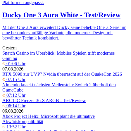
Plattformen angepasst.
Ducky One 3 Aura White - Test/Review
Mit der One 3 Aura erweitert Ducky seine beliebte One-3-Serie um
eine besonders auffällige Variante, die modernes Design mit
bewährter Technik kombiniert.
Gestern
Snatch Casino im Überblick: Mobiles Spielen trifft modernes
Gaming
01:06 Uhr
07.08.2026
RTX 5090 zur UVP? Nvidia überrascht auf der QuakeCon 2026
07:15 Uhr
Nintendo knackt nächsten Meilenstein: Switch 2 überholt den
GameCube
07:12 Uhr
ARCTIC Freezer 36-S ARGB - Test/Review
06:14 Uhr
06.08.2026
Xbox Project Helix: Microsoft plant die ultimative
Abwärtskompatibilität
13:52 Uhr