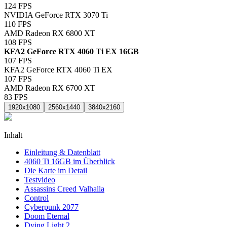
124
FPS
NVIDIA GeForce RTX 3070 Ti
110
FPS
AMD Radeon RX 6800 XT
108
FPS
KFA2 GeForce RTX 4060 Ti EX 16GB
107
FPS
KFA2 GeForce RTX 4060 Ti EX
107
FPS
AMD Radeon RX 6700 XT
83
FPS
1920x1080
2560x1440
3840x2160
Inhalt
Einleitung & Datenblatt
4060 Ti 16GB im Überblick
Die Karte im Detail
Testvideo
Assassins Creed Valhalla
Control
Cyberpunk 2077
Doom Eternal
Dying Light 2