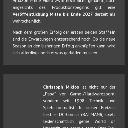
Amazon Prime Video zwar noch nicht genannt, doch
angesichts des Produktionsbeginns gilt eine
Veröffentlichung Mitte bis Ende 2027
derzeit als
wahrscheinlich.
Nach dem großen Erfolg der ersten beiden Staffeln
sind die Erwartungen entsprechend hoch. Ob die neue
Season an den bisherigen Erfolg anknüpfen kann, wird
sich allerdings noch etwas gedulden müssen.
Christoph Miklos
ist nicht nur der
„Papa“ von Game-/Hardwarezoom,
sondern seit 1998 Technik- und
Spiele-Journalist. In seiner Freizeit
liest er DC-Comics (BATMAN!), spielt
leidenschaftlich gerne World of
Warcraft und schaut gerne Star Trek