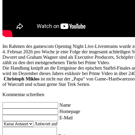
Im Rahmen des gamescom Opening Night Live-Livestreams wurde zud
4. Februar 2026 pro Woche je eine Folge der insgesamt achtteiligen St
Dworet und Graham Wagner sind als Executive Producers, Schöpfer und
zählt zu den drei meistgesehenen Titeln bei Prime Video.
Die Handlung knüpft an die Ereignisse des epischen Staffel-Finales 
wird im Dezember dieses Jahres exklusiv bei Prime Video in über 24
Christoph Miklos
ist nicht nur der „Papa“ von Game-/Hardwarezoom,
of Warcraft und schaut gerne Star Trek Serien.
Kommentar schreiben
Name
Homepage
E-Mail
Antwort auf