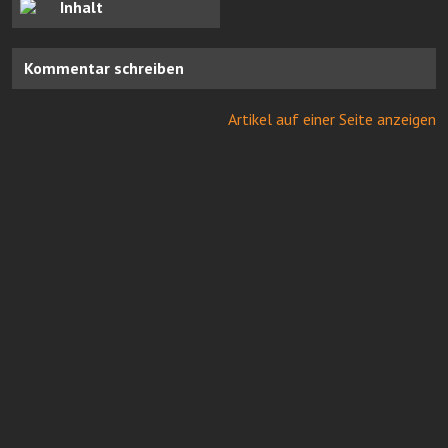
Inhalt
Kommentar schreiben
Artikel auf einer Seite anzeigen
Online Casinos mit Paysafe
FairGO Casino
Neue casinos bei Casinoservice.org