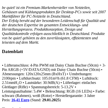
be quiet! ist ein Premium-Markenhersteller von Netzteilen,
Gehäusen und Kühlungsprodukten für Desktop-PCs sowie seit 2007
Marktführer für PC-Netzteile in Deutschland.
Der Erfolg beruht auf der besonderen Leidenschaft für Qualität und
der deutschen Expertise im gesamten Entwicklungs- und
Herstellungsprozess. Produktkonzeption, Design und
Qualitätskontrolle erfolgen ausschließlich in Deutschland. Produkte
von be quiet! gehören zu den zuverlässigsten, effizientesten und
leisesten auf dem Markt.
Datenblatt
• Lüfteranschluss: 4-Pin PWM mit Daisy Chain Buchse (50cm) + 3-
Pin ARGB (+5V/DATA/GND) mit Daisy Chain Buchse (50cm)
•
Abmessungen: 120x120x25mm (BxHxT)
• Umdrehungen:
2100rpm
• Luftdurchsatz: 105.01m³/h (61.8 CFM)
• Luftdruck:
2.51mmH₂O
• Lautstärke: 30.9dB(A)
• Lüfterlager: einfaches
Gleitlager (Rifle)
• Spannungsbereich: 5-13.2V
•
Leistungsaufnahme: 5.4W
• Beleuchtung: RGB (16 LEDs)
• Farbe:
schwarz (Rahmen), weiß (Rotor)
• Herstellergarantie: 3 Jahre
Preis:
16,41 Euro
(Stand:
29.01.2025
)