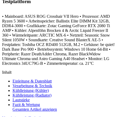
Testplattform
• Mainboard: ASUS ROG Crosshair VII Hero
• Prozessor: AMD
Ryzen 5 3600
• Arbeitsspeicher: Ballistix Elite DIMM Kit 32GB,
DDR4-3000
• Grafikkarte: Zotac Gaming GeForce RTX 2080 Ti
AMP
• Kühler: Alpenföhn Brocken 4 & Arctic Liquid Freezer II
360
• Wärmeleitpaste: ARCTIC MX-6
• Netzteil: Seasonic Snow
Silent 1050W
• Soundkarte: Creative Sound BlasterX AE-5
•
Festplatten: Toshiba OCZ RD400 512GB, M.2
• Gehäuse: be quiet!
Dark Base Pro 900
• Betriebssystem: Windows 10 Home 64-Bit
•
Peripherie: Razer DeathAdder Chroma, Razer BlackWidow
Ultimate Chroma und Astro Gaming A40 Headset
• Monitor: LG
Electronics 34UC79G-B
• Zimmertemperatur: ca. 21°C
Inhalt
Einleitung & Datenblatt
Verarbeitung & Technik
Kühlleistung (Kühler)
Kühlleistung (Radiator)
Lautstärke
Fazit & Wertung
Gesamten Artikel anzeigen