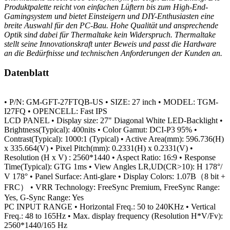
Produktpalette reicht von einfachen Lüftern bis zum High-End-
Gamingsystem und bietet Einsteigern und DIY-Enthusiasten eine
breite Auswahl für den PC-Bau. Hohe Qualität und ansprechende
Optik sind dabei für Thermaltake kein Widerspruch. Thermaltake
stellt seine Innovationskraft unter Beweis und passt die Hardware
an die Bedürfnisse und technischen Anforderungen der Kunden an.
Datenblatt
• P/N: GM-GFT-27FTQB-US
• SIZE: 27 inch
• MODEL: TGM-
I27FQ
• OPENCELL: Fast IPS
LCD PANEL
• Display size: 27" Diagonal White LED-Backlight
•
Brightness(Typical): 400nits
• Color Gamut: DCI-P3 95%
•
Contrast(Typical): 1000:1 (Typical)
• Active Area(mm): 596.736(H)
x 335.664(V)
• Pixel Pitch(mm): 0.2331(H) x 0.2331(V)
•
Resolution (H x V) : 2560*1440
• Aspect Ratio: 16:9
• Response
Time(Typical): GTG 1ms
• View Angles LR,UD(CR>10): H 178°/
V 178°
• Panel Surface: Anti-glare
• Display Colors: 1.07B（8 bit +
FRC）
• VRR Technology: FreeSync Premium, FreeSync Range:
Yes, G-Sync Range: Yes
PC INPUT RANGE
• Horizontal Freq.: 50 to 240KHz
• Vertical
Freq.: 48 to 165Hz
• Max. display frequency (Resolution H*V/Fv):
2560*1440/165 Hz