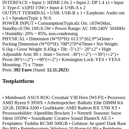
INTERFACE
• Input 1: HDMI 2.0x 2
• Input 2: DP 1.4 x1
• Input
3: Type-C x1(PD 15W)
• Input 4: USB-A x 2
OUTPUT TERMINAL
• USB: USB-B x 1
• Earphone: Audio out
x 1
• Speaker(Typic ): N/A
POWER INPUT
• Consumption(Typical): On: ≤65W(Max,
Standby≤0.5W, Off≤0.5W
• Power Range: AC 100-240V 50/60Hz
• Humidity: 20% ~ 85%, non-condensing
PHYSICAL
• Dimension (W*D*H): 613.5*262.9*543mm
•
Packing Dimension (W*D*H): 708*270*470mm
• Net Weight:
6.1kg
• Gross Weight: 8.45kg
• Tilt: -5°±2°~ 20°±2°
• High
Adjustable Arm: 80 ± 3mm
• Swivel: -30°(+/-2°) ~+30°(+/-2°)
•
Pivot:-90°(+/-2°) ~+90°(+/-2°)
• Kensington Lock: YES
• VESA
Mounting: 75 x 75mm
Preis:
392 Euro
(Stand:
12.11.2023
)
Testplattform
• Mainboard: ASUS ROG Crosshair VIII Hero [WI-FI]
• Prozessor:
AMD Ryzen 9 3950X
• Arbeitsspeicher: Ballistix Elite DIMM Kit
32GB, DDR4-3200
• Grafikkarte: AMD Radeon RX 5700 XT
•
Prozessorkühler: Alpenföhn Brocken 3
• Netzteil: Seasonic Snow
Silent 1050W
• Soundkarte: Creative Sound BlasterX AE-5
•
Festplatten: Toshiba RC500 500GB
• Gehäuse: be quiet! Dark Base
Pro 900
• Betriebssystem: Windows 10 Home 64-Bit
• Peripherie: