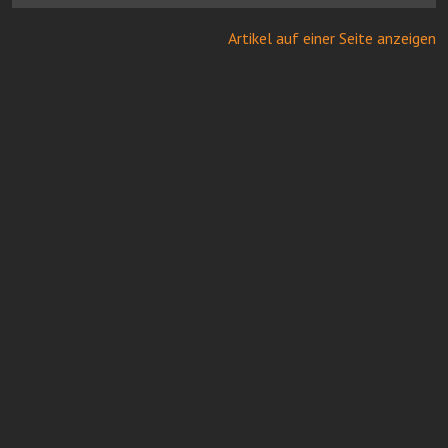
Artikel auf einer Seite anzeigen
Online Casinos mit Paysafe
FairGO Casino
Neue casinos bei Casinoservice.org
Impressum
Redaktion
Mediadaten