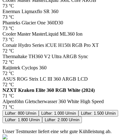
Cooler Master MasterLiquid 360L Core ARGB
73
°C
Enermax Liqmaxflo SR 360
73
°C
Phanteks Glacier One 360D30
73
°C
Cooler Master MasterLiquid ML360 Ion
73
°C
Corsair Hydro Series iCUE H150i RGB Pro XT
72
°C
Thermaltake TH360 V2 Ultra ARGB Sync
72
°C
Raijintek Cyclops 360
72
°C
ASUS ROG Strix LC III 360 ARGB LCD
72
°C
NZXT Kraken Elite 360 RGB White (2024)
71
°C
Alpenföhn Gletscherwasser 360 White High Speed
71
°C
Lüfter: 800 U/min
Lüfter: 1.000 U/min
Lüfter: 1.500 U/min
Lüfter: 1.800 U/min
Lüfter: 2.000 U/min
Unser Testmuster liefert eine sehr gute Kühlleistung ab.