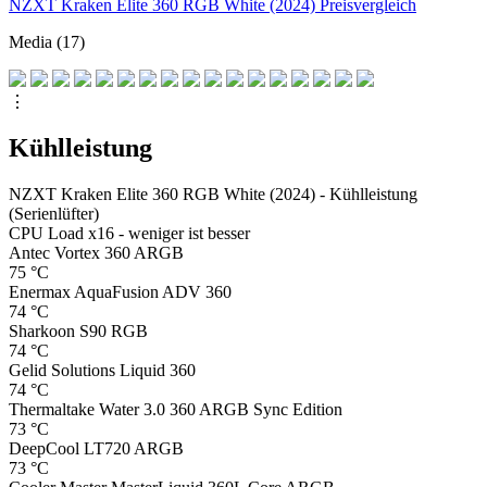
NZXT Kraken Elite 360 RGB White (2024) Preisvergleich
Media (17)
⋮
Kühlleistung
NZXT Kraken Elite 360 RGB White (2024) - Kühlleistung
(Serienlüfter)
CPU Load x16 - weniger ist besser
Antec Vortex 360 ARGB
75
°C
Enermax AquaFusion ADV 360
74
°C
Sharkoon S90 RGB
74
°C
Gelid Solutions Liquid 360
74
°C
Thermaltake Water 3.0 360 ARGB Sync Edition
73
°C
DeepCool LT720 ARGB
73
°C