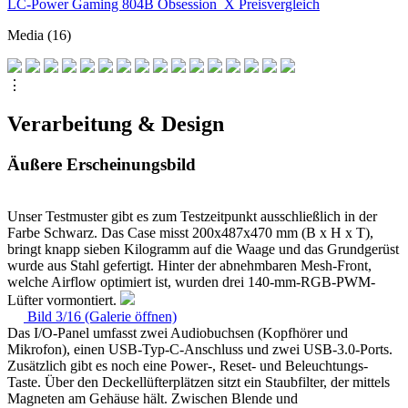
LC-Power Gaming 804B Obsession_X Preisvergleich
Media (16)
⋮
Verarbeitung & Design
Äußere Erscheinungsbild
Unser Testmuster gibt es zum Testzeitpunkt ausschließlich in der
Farbe Schwarz. Das Case misst 200x487x470 mm (B x H x T),
bringt knapp sieben Kilogramm auf die Waage und das Grundgerüst
wurde aus Stahl gefertigt. Hinter der abnehmbaren Mesh-Front,
welche Airflow optimiert ist, wurden drei 140-mm-RGB-PWM-
Lüfter vormontiert.
Bild 3/16 (Galerie öffnen)
Das I/O-Panel umfasst zwei Audiobuchsen (Kopfhörer und
Mikrofon), einen USB-Typ-C-Anschluss und zwei USB-3.0-Ports.
Zusätzlich gibt es noch eine Power-, Reset- und Beleuchtungs-
Taste. Über den Deckellüfterplätzen sitzt ein Staubfilter, der mittels
Magneten am Gehäuse hält. Zwischen Blende und