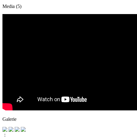
Media (5)
Galerie
⋮