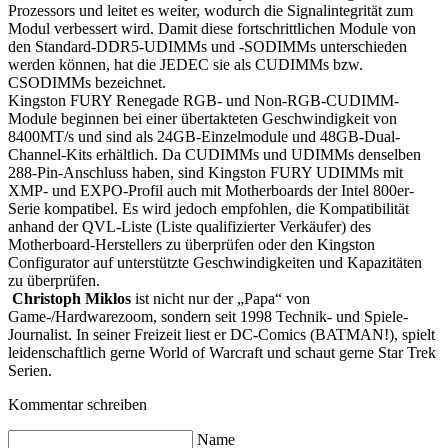
Prozessors und leitet es weiter, wodurch die Signalintegrität zum
Modul verbessert wird. Damit diese fortschrittlichen Module von
den Standard-DDR5-UDIMMs und -SODIMMs unterschieden
werden können, hat die JEDEC sie als CUDIMMs bzw.
CSODIMMs bezeichnet.
Kingston FURY Renegade RGB- und Non-RGB-CUDIMM-
Module beginnen bei einer übertakteten Geschwindigkeit von
8400MT/s und sind als 24GB-Einzelmodule und 48GB-Dual-
Channel-Kits erhältlich. Da CUDIMMs und UDIMMs denselben
288-Pin-Anschluss haben, sind Kingston FURY UDIMMs mit
XMP- und EXPO-Profil auch mit Motherboards der Intel 800er-
Serie kompatibel. Es wird jedoch empfohlen, die Kompatibilität
anhand der QVL-Liste (Liste qualifizierter Verkäufer) des
Motherboard-Herstellers zu überprüfen oder den Kingston
Configurator auf unterstützte Geschwindigkeiten und Kapazitäten
zu überprüfen.
Christoph Miklos
ist nicht nur der „Papa“ von
Game-/Hardwarezoom, sondern seit 1998 Technik- und Spiele-
Journalist. In seiner Freizeit liest er DC-Comics (BATMAN!), spielt
leidenschaftlich gerne World of Warcraft und schaut gerne Star Trek
Serien.
Kommentar schreiben
Name