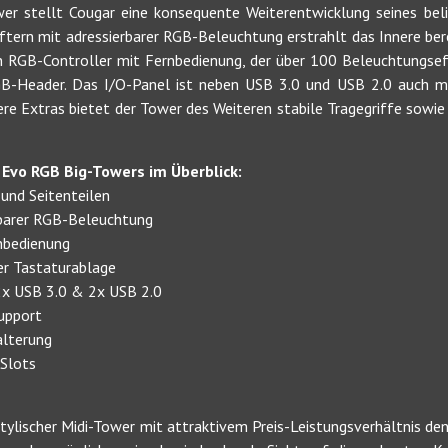
r stellt Cougar eine konsequente Weiterentwicklung seines beli
ern mit adressierbarer RGB-Beleuchtung erstrahlt das Innere bere
n RGB-Controller mit Fernbedienung, der über 100 Beleuchtungseff
GB-Header. Das I/O-Panel ist neben USB 3.0 und USB 2.0 auch 
re Extras bietet der Tower des Weiteren stabile Tragegriffe sowie
 Evo RGB Big-Towers im Überblick:
und Seitenteilen
barer RGB-Beleuchtung
rnbedienung
ter Tastaturablage
 2x USB 3.0 & 2x USB 2.0
upport
alterung
-Slots
stylischer Midi-Tower mit attraktivem Preis-Leistungsverhältnis de