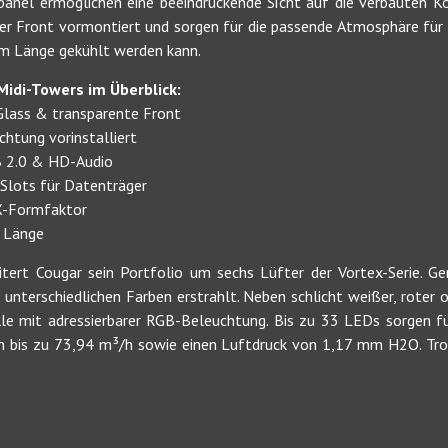
panel ermöglichen eine beeindruckende Sicht auf die verbauten 
 der Front vormontiert und sorgen für die passende Atmosphäre für 
mm Länge gekühlt werden kann.
Midi-Towers im Überblick:
Glass & transparente Front
htung vorinstalliert
B 2.0 & HD-Audio
-Slots für Datenträger
TX-Formfaktor
m Länge
ert Cougar sein Portfolio um sechs Lüfter der Vortex-Serie. G
 unterschiedlichen Farben erstrahlt. Neben schlicht weißer, roter
lle mit adressierbarer RGB-Beleuchtung. Bis zu 33 LEDs sorgen fü
von bis zu 73,94 m³/h sowie einen Luftdruck von 1,17 mm H2O. Tro