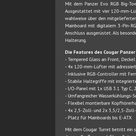
Mit dem Panzer Evo RGB Big-Towe
Ausgestattet mit vier 120-mm-Lüft
wahlweise über den mitgelieferte
Mainboard mit digitalem 3-Pin-R
Anschluss ausgerüstet. Als besonde
Halterung.
Die Features des Cougar Panzer
- Tempered Glass an Front, Deckel 
- 4x 120-mm-Lüfter mit adressier
- Inklusive RGB-Controller mit Fe
- Stabile Haltegriffe mit integrier
- I/O-Panel mit 1x USB 3.1 Typ C,
- Umfangreicher Wasserkühlungs-S
- Flexibel montierbare Kopfhörerh
- 4x 2,5-Zoll- und 2x 3,5/2,5-Zoll
- Platz für Mainboards bis E-ATX
Mit dem Cougar Turret betritt ein 