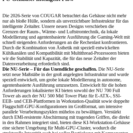
Die 2026-Serie von COUGAR betrachtet das Gehäuse nicht mehr
nur als bloße Hülle, sondern als unverzichtbare Infrastruktur für das
intelligente Zeitalter. Unsere neuen Designs verschieben die
Grenzen der Raum-, Wärme- und Luftstromtechnik, da lokale
Modellierung und agentenbasierte Ausführung die Gaming-Welt mit
schnell steigenden Anforderungen an die Rechenlast konfrontieren.
Durch die Kombination von Ästhetik mit speziell entwickelten
Kühlkanälen und Kompatibilität mit Multithread-Prozessoren bieten
wir die Stabilität und Kapazität, die für das neue Zeitalter der
Datenverarbeitung erforderlich sind.
Die NU-Serie – Für das Unendliche geschaffen.
Die NU-Serie
setzt neue Maßstäbe in der groß angelegten Infrastruktur und wurde
speziell entwickelt, um grobe lokale Modellierung in autonome,
agentenbasierte Ausführung umzusetzen. Entwickelt für die hohen
Anforderungen lokalisierter KI bieten sowohl der NU 700 Full
Tower als auch der NU 500 Mid Tower Platz für E-ATX-, SSI-
EEB- und CEB-Plattformen in Workstation-Qualität sowie doppelte
Flaggschiff-GPU-Konfigurationen im Großformat, um intensive
parallele Verarbeitungszyklen mühelos zu bewältigen. Verstärkt
durch EMI-resistente Abschirmung mit tragenden Griffen, die direkt
in den Rahmen integriert sind, bieten diese KI-Workstation-Gehäuse
eine sichere Umgebung für Multi-GPU-Cluster, wodurch die