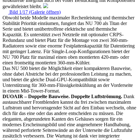
strukturelle Integrität auch bei voller Bestückung mit Komponenten
gewährleistet bleibt.
Bild 1/17 (Galerie öffnen)
Obwohl beide Modelle maximaler Rechenleistung und thermischer
Stabilität Priorität einräumen, fungiert das NU 700 als Titan der
Serie und bietet unübertroffene elektrische und thermische
Kapazität. Es unterstützt zwei Netzteile mit optionaler CRPS-
Redundanz und bietet Platz für die Montage von zwei 360-mm-
Radiatoren sowie eine enorme Festplattenkapazität für Datentiering
mit geringer Latenz. Für Single-Loop-Konfigurationen bietet der
NU 700 Platz für maximal einen oben montierten 420-mm- oder
einen frontseitig montierten 360-mm-Kühler.
Das NU 500 bietet die Möglichkeit einer kompakteren Bauweise,
ohne dabei Abstriche bei der professionellen Leistung zu machen,
und bietet die gleiche Dual-GPU-Kompatibilität sowie
Unterstützung für 360-mm-Flüssigkeitskühlung an der Vorderseite
in einem Mid-Tower-Format.
DUOAIR – Doppelte Bauweise. Doppelte Luftströmung.
Dank
austauschbarer Frontblenden kannst du frei zwischen maximalem
Luftstrom und hervorragender Sicht auf den Einbau wechseln, ohne
dich für das eine oder das andere entscheiden zu müssen. Die
eleganten, abgerundeten Kanten des Gehäuses sorgen für ein
modernes Erscheinungsbild und eine angenehmere Handhabung,
während perforierte Seitenwände an der Unterseite die Luftzufuhr
zusätzlich verbessern. Die Wartung ist dank vier integrierter