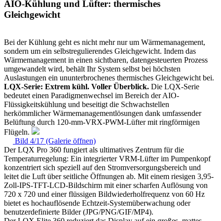
AIO-Kühlung und Lüfter: thermisches
Gleichgewicht
Bei der Kühlung geht es nicht mehr nur um Wärmemanagement,
sondern um ein selbstregulierendes Gleichgewicht. Indem das
Wärmemanagement in einen sichtbaren, datengesteuerten Prozess
umgewandelt wird, behält Ihr System selbst bei höchsten
Auslastungen ein ununterbrochenes thermisches Gleichgewicht bei.
LQX-Serie: Extrem kühl. Voller Überblick.
Die LQX-Serie
bedeutet einen Paradigmenwechsel im Bereich der AIO-
Flüssigkeitskühlung und beseitigt die Schwachstellen
herkömmlicher Wärmemanagementlösungen dank umfassender
Belüftung durch 120-mm-VRX-PWM-Lüfter mit ringförmigen
Flügeln.
Bild 4/17 (Galerie öffnen)
Der LQX Pro 360 fungiert als ultimatives Zentrum für die
Temperaturregelung: Ein integrierter VRM-Lüfter im Pumpenkopf
konzentriert sich speziell auf den Stromversorgungsbereich und
leitet die Luft über seitliche Öffnungen ab. Mit einem riesigen 3,95-
Zoll-IPS-TFT-LCD-Bildschirm mit einer scharfen Auflösung von
720 x 720 und einer flüssigen Bildwiederholfrequenz von 60 Hz
bietet es hochauflösende Echtzeit-Systemüberwachung oder
benutzerdefinierte Bilder (JPG/PNG/GIF/MP4).
Der LQX Elite 360 reduziert das Display auf ein großes, mattes