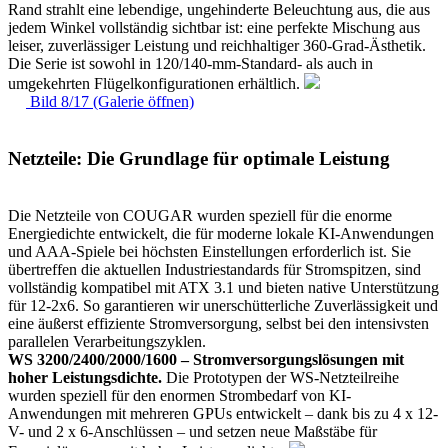
Rand strahlt eine lebendige, ungehinderte Beleuchtung aus, die aus
jedem Winkel vollständig sichtbar ist: eine perfekte Mischung aus
leiser, zuverlässiger Leistung und reichhaltiger 360-Grad-Ästhetik.
Die Serie ist sowohl in 120/140-mm-Standard- als auch in
umgekehrten Flügelkonfigurationen erhältlich.
Bild 8/17 (Galerie öffnen)
Netzteile: Die Grundlage für optimale Leistung
Die Netzteile von COUGAR wurden speziell für die enorme
Energiedichte entwickelt, die für moderne lokale KI-Anwendungen
und AAA-Spiele bei höchsten Einstellungen erforderlich ist. Sie
übertreffen die aktuellen Industriestandards für Stromspitzen, sind
vollständig kompatibel mit ATX 3.1 und bieten native Unterstützung
für 12-2x6. So garantieren wir unerschütterliche Zuverlässigkeit und
eine äußerst effiziente Stromversorgung, selbst bei den intensivsten
parallelen Verarbeitungszyklen.
WS 3200/2400/2000/1600 – Stromversorgungslösungen mit
hoher Leistungsdichte.
Die Prototypen der WS-Netzteilreihe
wurden speziell für den enormen Strombedarf von KI-
Anwendungen mit mehreren GPUs entwickelt – dank bis zu 4 x 12-
V- und 2 x 6-Anschlüssen – und setzen neue Maßstäbe für