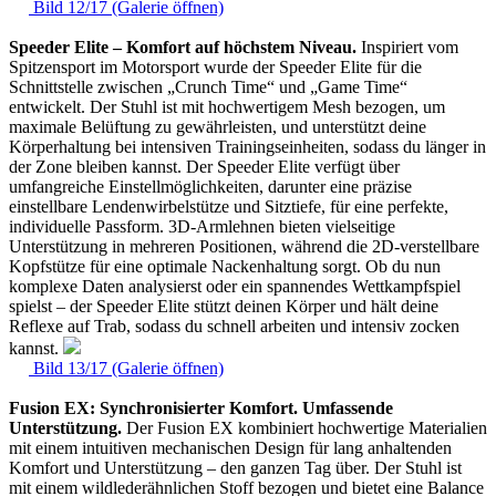
Bild 12/17 (Galerie öffnen)
Speeder Elite – Komfort auf höchstem Niveau.
Inspiriert vom
Spitzensport im Motorsport wurde der Speeder Elite für die
Schnittstelle zwischen „Crunch Time“ und „Game Time“
entwickelt. Der Stuhl ist mit hochwertigem Mesh bezogen, um
maximale Belüftung zu gewährleisten, und unterstützt deine
Körperhaltung bei intensiven Trainingseinheiten, sodass du länger in
der Zone bleiben kannst. Der Speeder Elite verfügt über
umfangreiche Einstellmöglichkeiten, darunter eine präzise
einstellbare Lendenwirbelstütze und Sitztiefe, für eine perfekte,
individuelle Passform. 3D-Armlehnen bieten vielseitige
Unterstützung in mehreren Positionen, während die 2D-verstellbare
Kopfstütze für eine optimale Nackenhaltung sorgt. Ob du nun
komplexe Daten analysierst oder ein spannendes Wettkampfspiel
spielst – der Speeder Elite stützt deinen Körper und hält deine
Reflexe auf Trab, sodass du schnell arbeiten und intensiv zocken
kannst.
Bild 13/17 (Galerie öffnen)
Fusion EX: Synchronisierter Komfort. Umfassende
Unterstützung.
Der Fusion EX kombiniert hochwertige Materialien
mit einem intuitiven mechanischen Design für lang anhaltenden
Komfort und Unterstützung – den ganzen Tag über. Der Stuhl ist
mit einem wildlederähnlichen Stoff bezogen und bietet eine Balance