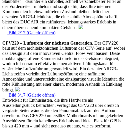
Staubfilter – darunter ein stilvoller, schnell verschiebbarer Filter an
der Vorderseite – mühelos und sorgt dafür, dass Ihre internen
Komponenten in einwandfreiem Zustand bleiben. Mit einer
dezenten ARGB-Lichtleiste, die eine subtile Atmosphäre schafft,
bietet das DUOAIR ein raffiniertes, leistungsstarkes Erlebnis in
einem überraschend kompakten Gehäuse.
Bild 2/17 (Galerie öffnen)
CFV220 – Luftstrom der nächsten Generation.
Der CFV220
baut auf dem architektonischen Luftstrom der CFV-Serie auf, wobei
das Design auf dem innovativen Central Flow Vent basiert. Diese
unabhängige, offene Kammer ist direkt in das Gehäuse integriert,
wodurch Leerraum effektiv in einen aktiven Lüftungskanal für
zusätzliche Luftzufuhr umgewandelt wird. Ein dezenter ARGB-
Lichtstreifen verleiht der Lüftungsöffnung eine raffinierte
Atmosphäre und unterstreicht eine einzigartige visuelle Identität, die
rohe Kühlleistung mit einer klaren, modernen Ästhetik in Einklang
bringt.
Bild 3/17 (Galerie öffnen)
Entwickelt für Enthusiasten, die ihre Hardware als
Ausstellungsstück betrachten, verfügt das CFV220 über dreifach
verglaste Seitenwände, die den Panoramablick auf den Aufbau
erweitern. Das CFV220 unterstützt Motherboards mit umgekehrten
Anschlüssen für ein kabelloses Erlebnis und bietet Platz für GPUs
bis zu 420 mm – und sieht genauso gut aus, wie es performt.