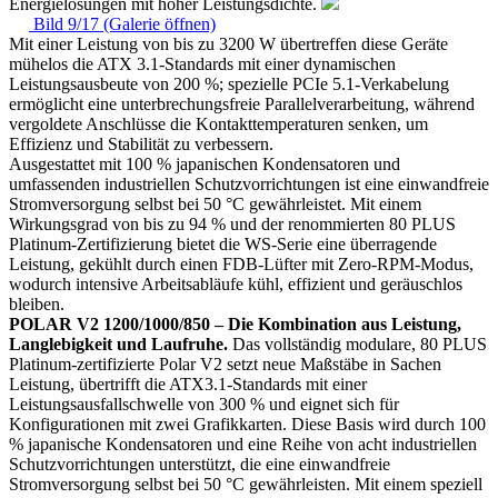
Energielösungen mit hoher Leistungsdichte.
Bild 9/17 (Galerie öffnen)
Mit einer Leistung von bis zu 3200 W übertreffen diese Geräte
mühelos die ATX 3.1-Standards mit einer dynamischen
Leistungsausbeute von 200 %; spezielle PCIe 5.1-Verkabelung
ermöglicht eine unterbrechungsfreie Parallelverarbeitung, während
vergoldete Anschlüsse die Kontakttemperaturen senken, um
Effizienz und Stabilität zu verbessern.
Ausgestattet mit 100 % japanischen Kondensatoren und
umfassenden industriellen Schutzvorrichtungen ist eine einwandfreie
Stromversorgung selbst bei 50 °C gewährleistet. Mit einem
Wirkungsgrad von bis zu 94 % und der renommierten 80 PLUS
Platinum-Zertifizierung bietet die WS-Serie eine überragende
Leistung, gekühlt durch einen FDB-Lüfter mit Zero-RPM-Modus,
wodurch intensive Arbeitsabläufe kühl, effizient und geräuschlos
bleiben.
POLAR V2 1200/1000/850 – Die Kombination aus Leistung,
Langlebigkeit und Laufruhe.
Das vollständig modulare, 80 PLUS
Platinum-zertifizierte Polar V2 setzt neue Maßstäbe in Sachen
Leistung, übertrifft die ATX3.1-Standards mit einer
Leistungsausfallschwelle von 300 % und eignet sich für
Konfigurationen mit zwei Grafikkarten. Diese Basis wird durch 100
% japanische Kondensatoren und eine Reihe von acht industriellen
Schutzvorrichtungen unterstützt, die eine einwandfreie
Stromversorgung selbst bei 50 °C gewährleisten. Mit einem speziell