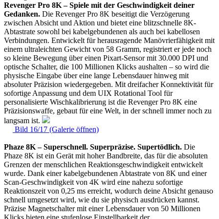
Revenger Pro 8K – Spiele mit der Geschwindigkeit deiner
Gedanken.
Die Revenger Pro 8K beseitigt die Verzögerung
zwischen Absicht und Aktion und bietet eine blitzschnelle 8K-
Abtastrate sowohl bei kabelgebundenen als auch bei kabellosen
Verbindungen. Entwickelt für herausragende Manövrierfähigkeit mit
einem ultraleichten Gewicht von 58 Gramm, registriert er jede noch
so kleine Bewegung über einen Pixart-Sensor mit 30.000 DPI und
optische Schalter, die 100 Millionen Klicks aushalten – so wird die
physische Eingabe über eine lange Lebensdauer hinweg mit
absoluter Präzision wiedergegeben. Mit dreifacher Konnektivität für
sofortige Anpassung und dem UIX Rotational Tool für
personalisierte Wischkalibrierung ist die Revenger Pro 8K eine
Präzisionswaffe, gebaut für eine Welt, in der schnell immer noch zu
langsam ist.
Bild 16/17 (Galerie öffnen)
Phaze 8K – Superschnell. Superpräzise. Supertödlich.
Die
Phaze 8K ist ein Gerät mit hoher Bandbreite, das für die absoluten
Grenzen der menschlichen Reaktionsgeschwindigkeit entwickelt
wurde. Dank einer kabelgebundenen Abtastrate von 8K und einer
Scan-Geschwindigkeit von 4K wird eine nahezu sofortige
Reaktionszeit von 0,25 ms erreicht, wodurch deine Absicht genauso
schnell umgesetzt wird, wie du sie physisch ausdrücken kannst.
Präzise Magnetschalter mit einer Lebensdauer von 50 Millionen
Klicks bieten eine stufenlose Einstellbarkeit der