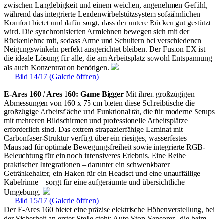
zwischen Langlebigkeit und einem weichen, angenehmen Gefühl,
während das integrierte Lendenwirbelstützsystem sofaähnlichen
Komfort bietet und dafür sorgt, dass der untere Rücken gut gestützt
wird. Die synchronisierten Armlehnen bewegen sich mit der
Rückenlehne mit, sodass Arme und Schultern bei verschiedenen
Neigungswinkeln perfekt ausgerichtet bleiben. Der Fusion EX ist
die ideale Lösung für alle, die am Arbeitsplatz sowohl Entspannung
als auch Konzentration benötigen.
Bild 14/17 (Galerie öffnen)
E-Ares 160 / Ares 160: Game Bigger
Mit ihren großzügigen
Abmessungen von 160 x 75 cm bieten diese Schreibtische die
großzügige Arbeitsfläche und Funktionalität, die für moderne Setups
mit mehreren Bildschirmen und professionelle Arbeitsplätze
erforderlich sind. Das extrem strapazierfähige Laminat mit
Carbonfaser-Struktur verfügt über ein riesiges, wasserfestes
Mauspad für optimale Bewegungsfreiheit sowie integrierte RGB-
Beleuchtung für ein noch intensiveres Erlebnis. Eine Reihe
praktischer Integrationen – darunter ein schwenkbarer
Getränkehalter, ein Haken für ein Headset und eine unauffällige
Kabelrinne – sorgt für eine aufgeräumte und übersichtliche
Umgebung.
Bild 15/17 (Galerie öffnen)
Der E-Ares 160 bietet eine präzise elektrische Höhenverstellung, bei
der Sicherheit an erster Stelle steht: Auto-Stop-Sensoren, die beim