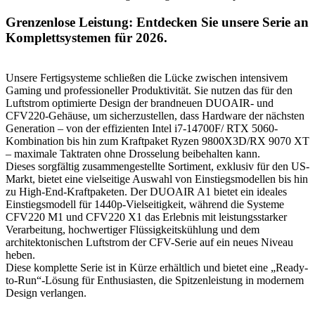
Grenzenlose Leistung: Entdecken Sie unsere Serie an
Komplettsystemen für 2026.
Unsere Fertigsysteme schließen die Lücke zwischen intensivem
Gaming und professioneller Produktivität. Sie nutzen das für den
Luftstrom optimierte Design der brandneuen DUOAIR- und
CFV220-Gehäuse, um sicherzustellen, dass Hardware der nächsten
Generation – von der effizienten Intel i7-14700F/ RTX 5060-
Kombination bis hin zum Kraftpaket Ryzen 9800X3D/RX 9070 XT
– maximale Taktraten ohne Drosselung beibehalten kann.
Dieses sorgfältig zusammengestellte Sortiment, exklusiv für den US-
Markt, bietet eine vielseitige Auswahl von Einstiegsmodellen bis hin
zu High-End-Kraftpaketen. Der DUOAIR A1 bietet ein ideales
Einstiegsmodell für 1440p-Vielseitigkeit, während die Systeme
CFV220 M1 und CFV220 X1 das Erlebnis mit leistungsstarker
Verarbeitung, hochwertiger Flüssigkeitskühlung und dem
architektonischen Luftstrom der CFV-Serie auf ein neues Niveau
heben.
Diese komplette Serie ist in Kürze erhältlich und bietet eine „Ready-
to-Run“-Lösung für Enthusiasten, die Spitzenleistung in modernem
Design verlangen.