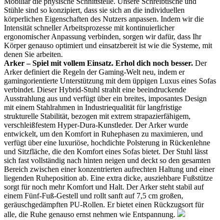
Mobiliar die physische Schnittstelle. Unsere Schreibtische und
Stühle sind so konzipiert, dass sie sich an die individuellen
körperlichen Eigenschaften des Nutzers anpassen. Indem wir die
Intensität schneller Arbeitsprozesse mit kontinuierlicher
ergonomischer Anpassung verbinden, sorgen wir dafür, dass Ihr
Körper genauso optimiert und einsatzbereit ist wie die Systeme, mit
denen Sie arbeiten.
Arker – Spiel mit vollem Einsatz. Erhol dich noch besser.
Der
Arker definiert die Regeln der Gaming-Welt neu, indem er
gamingorientierte Unterstützung mit dem üppigen Luxus eines Sofas
verbindet. Dieser Hybrid-Stuhl strahlt eine beeindruckende
Ausstrahlung aus und verfügt über ein breites, imposantes Design
mit einem Stahlrahmen in Industriequalität für langfristige
strukturelle Stabilität, bezogen mit extrem strapazierfähigem,
verschleißfestem Hyper-Dura-Kunstleder. Der Arker wurde
entwickelt, um den Komfort in Ruhephasen zu maximieren, und
verfügt über eine luxuriöse, hochdichte Polsterung in Rückenlehne
und Sitzfläche, die den Komfort eines Sofas bietet. Der Stuhl lässt
sich fast vollständig nach hinten neigen und deckt so den gesamten
Bereich zwischen einer konzentrierten aufrechten Haltung und einer
liegenden Ruheposition ab. Eine extra dicke, ausziehbare Fußstütze
sorgt für noch mehr Komfort und Halt. Der Arker steht stabil auf
einem Fünf-Fuß-Gestell und rollt sanft auf 7,5 cm großen,
geräuschgedämpften PU-Rollen. Er bietet einen Rückzugsort für
alle, die Ruhe genauso ernst nehmen wie Entspannung.