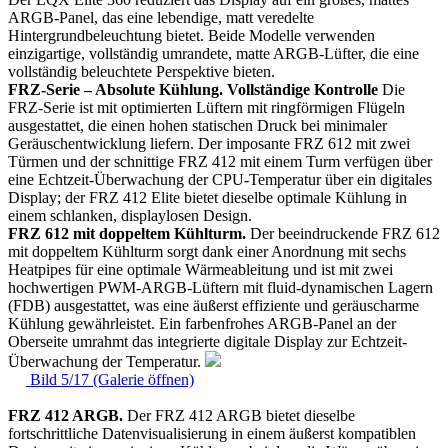
ARGB-Panel, das eine lebendige, matt veredelte
Hintergrundbeleuchtung bietet. Beide Modelle verwenden
einzigartige, vollständig umrandete, matte ARGB-Lüfter, die eine
vollständig beleuchtete Perspektive bieten.
FRZ-Serie – Absolute Kühlung. Vollständige Kontrolle
Die
FRZ-Serie ist mit optimierten Lüftern mit ringförmigen Flügeln
ausgestattet, die einen hohen statischen Druck bei minimaler
Geräuschentwicklung liefern. Der imposante FRZ 612 mit zwei
Türmen und der schnittige FRZ 412 mit einem Turm verfügen über
eine Echtzeit-Überwachung der CPU-Temperatur über ein digitales
Display; der FRZ 412 Elite bietet dieselbe optimale Kühlung in
einem schlanken, displaylosen Design.
FRZ 612 mit doppeltem Kühlturm.
Der beeindruckende FRZ 612
mit doppeltem Kühlturm sorgt dank einer Anordnung mit sechs
Heatpipes für eine optimale Wärmeableitung und ist mit zwei
hochwertigen PWM-ARGB-Lüftern mit fluid-dynamischen Lagern
(FDB) ausgestattet, was eine äußerst effiziente und geräuscharme
Kühlung gewährleistet. Ein farbenfrohes ARGB-Panel an der
Oberseite umrahmt das integrierte digitale Display zur Echtzeit-
Überwachung der Temperatur.
Bild 5/17 (Galerie öffnen)
FRZ 412 ARGB.
Der FRZ 412 ARGB bietet dieselbe
fortschrittliche Datenvisualisierung in einem äußerst kompatiblen