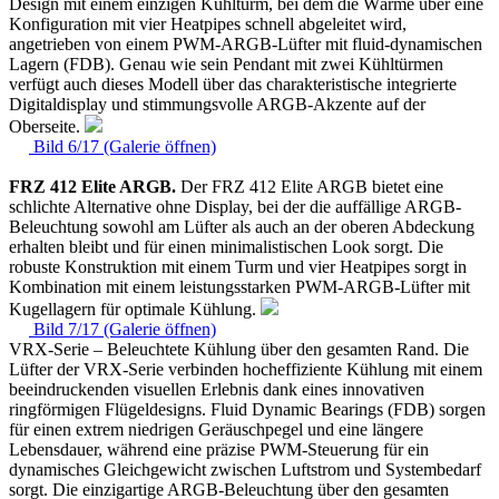
Design mit einem einzigen Kühlturm, bei dem die Wärme über eine
Konfiguration mit vier Heatpipes schnell abgeleitet wird,
angetrieben von einem PWM-ARGB-Lüfter mit fluid-dynamischen
Lagern (FDB). Genau wie sein Pendant mit zwei Kühltürmen
verfügt auch dieses Modell über das charakteristische integrierte
Digitaldisplay und stimmungsvolle ARGB-Akzente auf der
Oberseite.
Bild 6/17 (Galerie öffnen)
FRZ 412 Elite ARGB.
Der FRZ 412 Elite ARGB bietet eine
schlichte Alternative ohne Display, bei der die auffällige ARGB-
Beleuchtung sowohl am Lüfter als auch an der oberen Abdeckung
erhalten bleibt und für einen minimalistischen Look sorgt. Die
robuste Konstruktion mit einem Turm und vier Heatpipes sorgt in
Kombination mit einem leistungsstarken PWM-ARGB-Lüfter mit
Kugellagern für optimale Kühlung.
Bild 7/17 (Galerie öffnen)
VRX-Serie – Beleuchtete Kühlung über den gesamten Rand.
Die
Lüfter der VRX-Serie verbinden hocheffiziente Kühlung mit einem
beeindruckenden visuellen Erlebnis dank eines innovativen
ringförmigen Flügeldesigns. Fluid Dynamic Bearings (FDB) sorgen
für einen extrem niedrigen Geräuschpegel und eine längere
Lebensdauer, während eine präzise PWM-Steuerung für ein
dynamisches Gleichgewicht zwischen Luftstrom und Systembedarf
sorgt. Die einzigartige ARGB-Beleuchtung über den gesamten