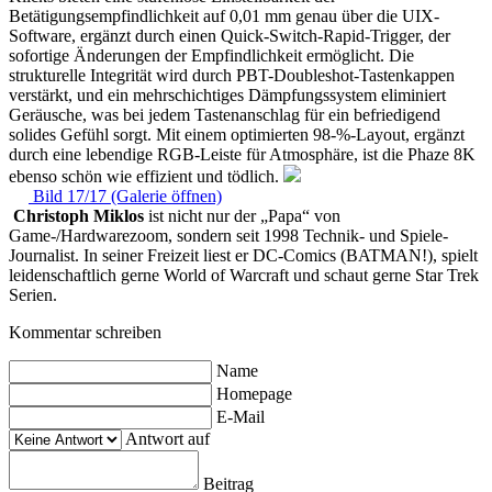
Betätigungsempfindlichkeit auf 0,01 mm genau über die UIX-
Software, ergänzt durch einen Quick-Switch-Rapid-Trigger, der
sofortige Änderungen der Empfindlichkeit ermöglicht. Die
strukturelle Integrität wird durch PBT-Doubleshot-Tastenkappen
verstärkt, und ein mehrschichtiges Dämpfungssystem eliminiert
Geräusche, was bei jedem Tastenanschlag für ein befriedigend
solides Gefühl sorgt. Mit einem optimierten 98-%-Layout, ergänzt
durch eine lebendige RGB-Leiste für Atmosphäre, ist die Phaze 8K
ebenso schön wie effizient und tödlich.
Bild 17/17 (Galerie öffnen)
Christoph Miklos
ist nicht nur der „Papa“ von
Game-/Hardwarezoom, sondern seit 1998 Technik- und Spiele-
Journalist. In seiner Freizeit liest er DC-Comics (BATMAN!), spielt
leidenschaftlich gerne World of Warcraft und schaut gerne Star Trek
Serien.
Kommentar schreiben
Name
Homepage
E-Mail
Antwort auf
Beitrag