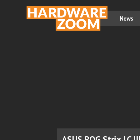
News
ASUS ROG Strix LC II