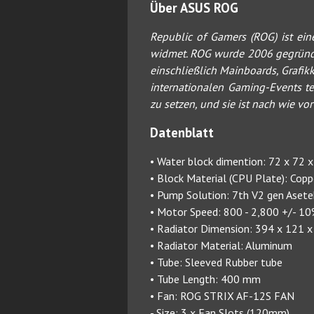
Über ASUS ROG
Republic of Gamers (ROG) ist ei
widmet. ROG wurde 2006 gegründet 
einschließlich Mainboards, Grafik
internationalen Gaming-Events t
zu setzen, und sie ist nach wie v
Datenblatt
• Water block dimention: 72 x 72
• Block Material (CPU Plate): Copp
• Pump Solution: 7th V2 gen Aset
• Motor Speed: 800 - 2,800 +/- 
• Radiator Dimension: 394 x 121 
• Radiator Material: Aluminum
• Tube: Sleeved Rubber tube
• Tube Length: 400 mm
• Fan: ROG STRIX AF-12S FAN
- Size: 3 x Fan Slots (120mm)