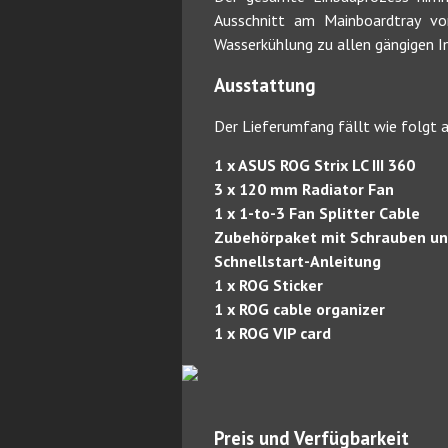
Ausschnitt am Mainboardtray vor
Wasserkühlung zu allen gängigen I
Ausstattung
Der Lieferumfang fällt wie folgt a
1 x ASUS ROG Strix LC III 360
3 x 120 mm Radiator Fan
1 x 1-to-3 Fan Splitter Cable
Zubehörpaket mit Schrauben u
Schnellstart-Anleitung
1 x ROG Sticker
1 x ROG cable organizer
1 x ROG VIP card
Preis und Verfügbarkeit