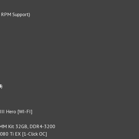
0 RPM Support)
4
)
III Hero [WI-FI]
e DIMM Kit 32GB, DDR4-3200
080 Ti EX [1-Click OC]