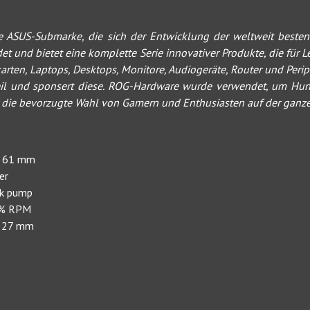
ne ASUS-Submarke, die sich der Entwicklung der weltweit best
und bietet eine komplette Serie innovativer Produkte, die für L
karten, Laptops, Desktops, Monitore, Audiogeräte, Router und Per
eil und sponsert diese. ROG-Hardware wurde verwendet, um Hu
or die bevorzugte Wahl von Gamern und Enthusiasten auf der ganze
 x 61 mm
er
ek pump
10% RPM
x 27 mm