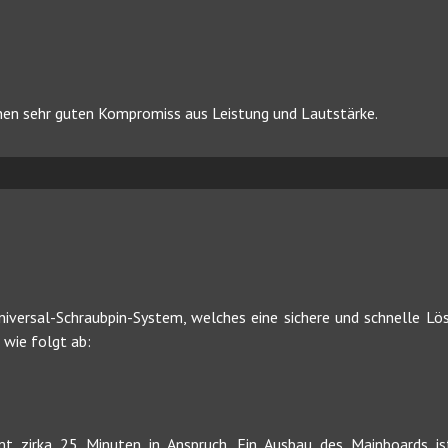
nen sehr guten Kompromiss aus Leistung und Lautstärke.
iversal-Schraubpin-System, welches eine sichere und schnelle Lösu
wie folgt ab:
t zirka 25 Minuten in Anspruch. Ein Ausbau des Mainboards is