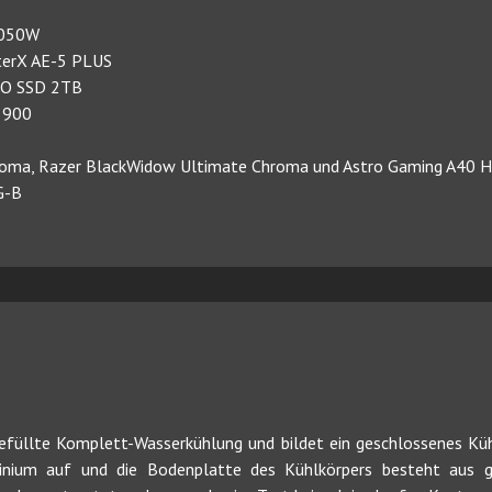
 1050W
sterX AE-5 PLUS
RO SSD 2TB
o 900
hroma, Razer BlackWidow Ultimate Chroma und Astro Gaming A40 
G-B
befüllte Komplett-Wasserkühlung und bildet ein geschlossenes Kü
minium auf und die Bodenplatte des Kühlkörpers besteht aus g