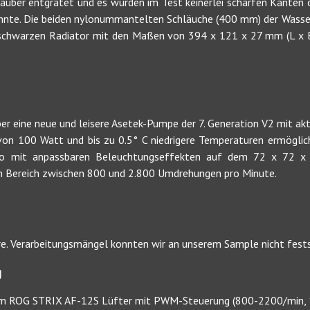
auber entgratet und es wurden im Test keinerlei scharfen Kanten 
nnte. Die beiden nylonummantelten Schläuche (400 mm) der Wasser
 schwarzen Radiator mit den Maßen von 394 x 121 x 27 mm (L x 
ber eine neue und leisere Asetek-Pumpe der 7. Generation V2 mit akt
 von 100 Watt und bis zu 0.5° C niedrigere Temperaturen ermöglicht
o mit anpassbaren Beleuchtungseffekten auf dem 72 x 72 x
em Bereich zwischen 800 und 2.800 Umdrehungen pro Minute.
re. Verarbeitungsmängel konnten wir an unserem Sample nicht fests
g
mm ROG STRIX AF-12S Lüfter mit PWM-Steuerung (800-2200/min, 