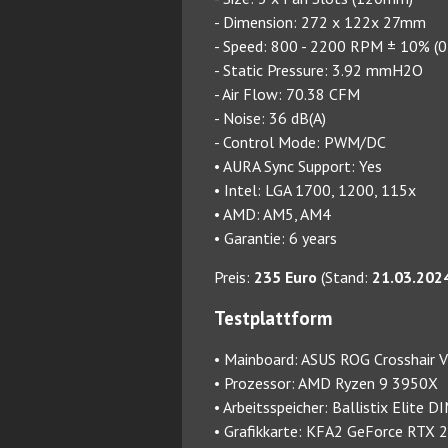
- Dimension: 272 x 122x 27mm
- Speed: 800 - 2200 RPM ± 10% (
- Static Pressure: 3.92 mmH2O
- Air Flow: 70.38 CFM
- Noise: 36 dB(A)
- Control Mode: PWM/DC
• AURA Sync Support: Yes
• Intel: LGA 1700, 1200, 115x
• AMD: AM5, AM4
• Garantie: 6 years
Preis:
235 Euro
(Stand:
21.03.202
Testplattform
• Mainboard: ASUS ROG Crosshair V
• Prozessor: AMD Ryzen 9 3950X
• Arbeitsspeicher: Ballistix Elit
• Grafikkarte: KFA2 GeForce RTX 2