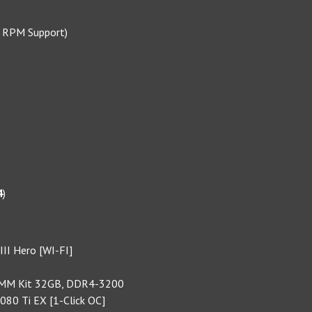
0 RPM Support)
4
)
III Hero [WI-FI]
e DIMM Kit 32GB, DDR4-3200
080 Ti EX [1-Click OC]