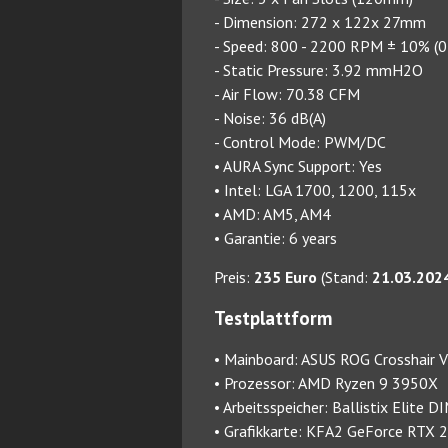
- Dimension: 272 x 122x 27mm
- Speed: 800 - 2200 RPM ± 10% (
- Static Pressure: 3.92 mmH2O
- Air Flow: 70.38 CFM
- Noise: 36 dB(A)
- Control Mode: PWM/DC
• AURA Sync Support: Yes
• Intel: LGA 1700, 1200, 115x
• AMD: AM5, AM4
• Garantie: 6 years
Preis:
235 Euro
(Stand:
21.03.202
Testplattform
• Mainboard: ASUS ROG Crosshair V
• Prozessor: AMD Ryzen 9 3950X
• Arbeitsspeicher: Ballistix Elit
• Grafikkarte: KFA2 GeForce RTX 2