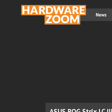
News
ASUS ROG Strix LC II