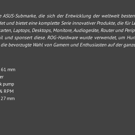
ne ASUS-Submarke, die sich der Entwicklung der weltweit best
und bietet eine komplette Serie innovativer Produkte, die für L
karten, Laptops, Desktops, Monitore, Audiogeräte, Router und Per
eil und sponsert diese. ROG-Hardware wurde verwendet, um Hu
or die bevorzugte Wahl von Gamern und Enthusiasten auf der ganze
 x 61 mm
er
ek pump
10% RPM
x 27 mm