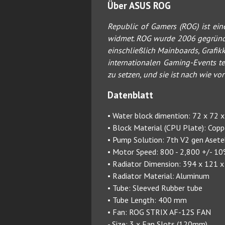
Über ASUS ROG
Republic of Gamers (ROG) ist ei
widmet. ROG wurde 2006 gegründet 
einschließlich Mainboards, Grafik
internationalen Gaming-Events t
zu setzen, und sie ist nach wie v
Datenblatt
• Water block dimention: 72 x 72
• Block Material (CPU Plate): Copp
• Pump Solution: 7th V2 gen Aset
• Motor Speed: 800 - 2,800 +/- 
• Radiator Dimension: 394 x 121 
• Radiator Material: Aluminum
• Tube: Sleeved Rubber tube
• Tube Length: 400 mm
• Fan: ROG STRIX AF-12S FAN
- Size: 3 x Fan Slots (120mm)