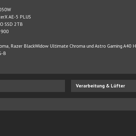
 1050W
sterX AE-5 PLUS
RO SSD 2TB
o 900
hroma, Razer BlackWidow Ultimate Chroma und Astro Gaming A40 
G-B
Verarbeitung & Lüfter