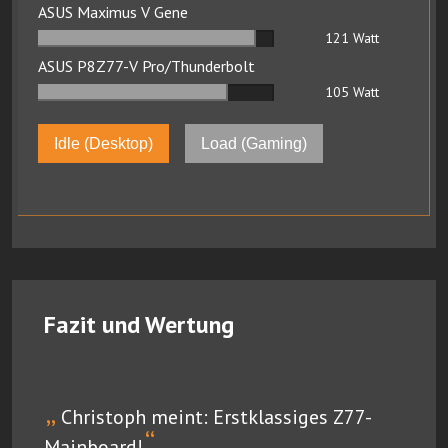
ASUS Maximus V Gene
121
Watt
ASUS P8Z77-V Pro/Thunderbolt
105
Watt
Idle (Desktop)
Load (Gaming)
Fazit und Wertung
„
Christoph meint: Erstklassiges Z77-
“
Mainboard!