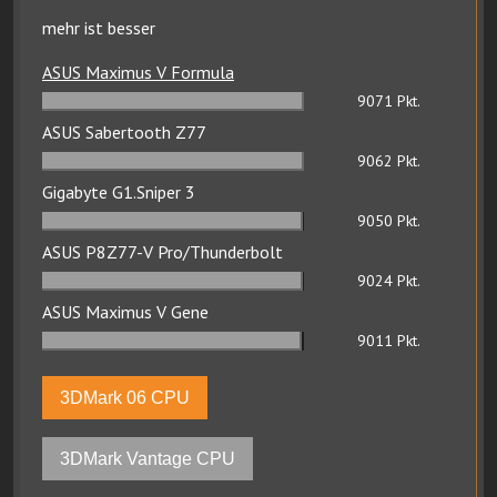
mehr ist besser
ASUS Maximus V Formula
9071
Pkt.
ASUS Sabertooth Z77
9062
Pkt.
Gigabyte G1.Sniper 3
9050
Pkt.
ASUS P8Z77-V Pro/Thunderbolt
9024
Pkt.
ASUS Maximus V Gene
9011
Pkt.
3DMark 06 CPU
3DMark Vantage CPU