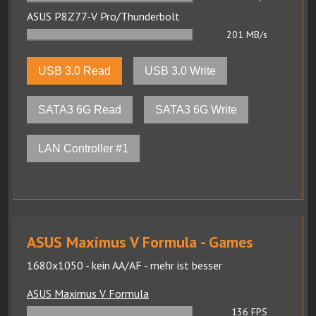
ASUS P8Z77-V Pro/Thunderbolt
201
MB/s
USB 3.0 Read
USB 3.0 Write
SATA3 6G Read
SATA3 6G Write
LAN Controller #1
ASUS Maximus V Formula - Games
1680x1050 - kein AA/AF - mehr ist besser
ASUS Maximus V Formula
136
FPS