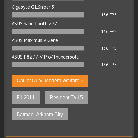
Gigabyte G1.Sniper 3
136
FPS
ASUS Sabertooth Z77
136
FPS
ASUS Maximus V Gene
136
FPS
ASUS P8Z77-V Pro/Thunderbolt
136
FPS
Call of Duty: Modern Warfare 3
F1 2011
Resident Evil 5
Batman: Arkham City