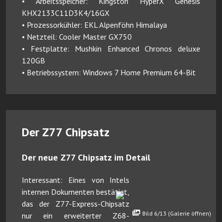
• Arbeitsspeicher: Kingston HyperX Genesis
KHX2133C11D3K4/16GX
• Prozessorkühler: EKL Alpenföhn Himalaya
• Netzteil: Cooler Master GX750
• Festplatte: Mushkin Enhanced Chronos deluxe
120GB
• Betriebssystem: Windows 7 Home Premium 64-Bit
Der Z77 Chipsatz
Der neue Z77 Chipsatz im Detail
Interessant: Eines von Intels
internen Dokumenten bestätigt,
das der Z77-Express-Chipsatz
Bild 6/13 (Galerie öffnen)
nur ein erweiterter Z68-