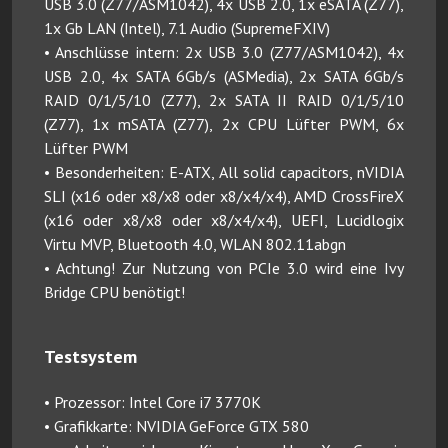
USB 3.0 (Z77/ASM1042), 4x USB 2.0, 1x eSATA (Z77),
1x Gb LAN (Intel), 7.1 Audio (SupremeFXIV)
• Anschlüsse intern: 2x USB 3.0 (Z77/ASM1042), 4x
USB 2.0, 4x SATA 6Gb/s (ASMedia), 2x SATA 6Gb/s
RAID 0/1/5/10 (Z77), 2x SATA II RAID 0/1/5/10
(Z77), 1x mSATA (Z77), 2x CPU Lüfter PWM, 6x
Lüfter PWM
• Besonderheiten: E-ATX, All solid capacitors, nVIDIA
SLI (x16 oder x8/x8 oder x8/x4/x4), AMD CrossFireX
(x16 oder x8/x8 oder x8/x4/x4), UEFI, Lucidlogix
Virtu MVP, Bluetooth 4.0, WLAN 802.11abgn
• Achtung! Zur Nutzung von PCIe 3.0 wird eine Ivy
Bridge CPU benötigt!
Testsystem
• Prozessor: Intel Core i7 3770K
• Grafikkarte: NVIDIA GeForce GTX 580