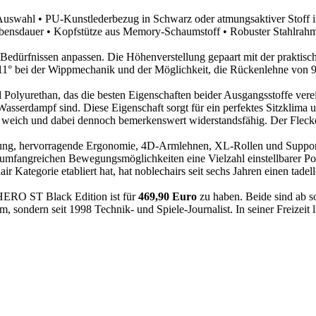
 Auswahl
• PU-Kunstlederbezug in Schwarz oder atmungsaktiver Stoff i
ebensdauer
• Kopfstütze aus Memory-Schaumstoff
• Robuster Stahlrahm
 Bedürfnissen anpassen. Die Höhenverstellung gepaart mit der praktis
1° bei der Wippmechanik und der Möglichkeit, die Rückenlehne von 90° b
nd Polyurethan, das die besten Eigenschaften beider Ausgangsstoffe ver
 Wasserdampf sind. Diese Eigenschaft sorgt für ein perfektes Sitzklima
 weich und dabei dennoch bemerkenswert widerstandsfähig. Der Flecke
rung, hervorragende Ergonomie, 4D-Armlehnen, XL-Rollen und Support
umfangreichen Bewegungsmöglichkeiten eine Vielzahl einstellbarer Pos
Kategorie etabliert hat, hat noblechairs seit sechs Jahren einen tade
 HERO ST Black Edition ist für
469,90 Euro
zu haben. Beide sind ab so
 sondern seit 1998 Technik- und Spiele-Journalist. In seiner Freizeit