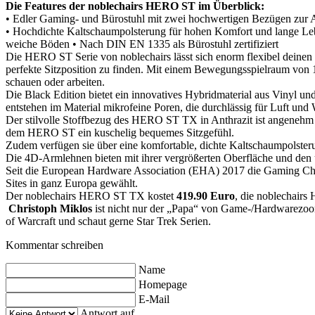
Die Features der noblechairs HERO ST im Überblick:
• Edler Gaming- und Bürostuhl mit zwei hochwertigen Bezügen zur
• Hochdichte Kaltschaumpolsterung für hohen Komfort und lange L
weiche Böden
• Nach DIN EN 1335 als Bürostuhl zertifiziert
Die HERO ST Serie von noblechairs lässt sich enorm flexibel deinen
perfekte Sitzposition zu finden. Mit einem Bewegungsspielraum von 1
schauen oder arbeiten.
Die Black Edition bietet ein innovatives Hybridmaterial aus Vinyl u
entstehen im Material mikrofeine Poren, die durchlässig für Luft und
Der stilvolle Stoffbezug des HERO ST TX in Anthrazit ist angenehm
dem HERO ST ein kuschelig bequemes Sitzgefühl.
Zudem verfügen sie über eine komfortable, dichte Kaltschaumpolste
Die 4D-Armlehnen bieten mit ihrer vergrößerten Oberfläche und den 
Seit die European Hardware Association (EHA) 2017 die Gaming Chair 
Sites in ganz Europa gewählt.
Der noblechairs HERO ST TX kostet
419.90 Euro
, die noblechairs
Christoph Miklos
ist nicht nur der „Papa“ von Game-/Hardwarezoom,
of Warcraft und schaut gerne Star Trek Serien.
Kommentar schreiben
Name
Homepage
E-Mail
Antwort auf