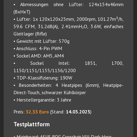
• Abmessungen ohne Lüfter: 124x154x46mm
(BxHxT)
• Lüfter: 1x 120x120x25mm, 2000rpm, 101.27m³/h,
59.6 CFM, 31.2dB(A), 2.41mmH₂O, 3.6W, einfaches
Gleitlager (Rifle)
• Gewicht mit Lüfter: 570g
• Anschluss: 4-Pin PWM
• Sockel AMD: AM5, AM4
• Sockel Intel: 1851, 1700,
1150/1151/1155/1156/1200
• TDP-Klassifizierung: 190W
• Besonderheiten: 4 Heatpipes (6mm), Heatpipe-
Direct-Touch, schwarzer Kühlkörper
• Herstellergarantie: 3 Jahre
Preis:
32,33 Euro
(Stand:
14.03.2025
)
Testplattform
• Mainboard: ASUS ROG Crosshair VIII Dark Hero