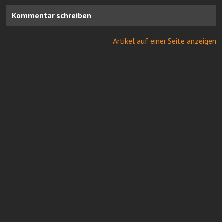
Kommentar schreiben
Artikel auf einer Seite anzeigen
Online Casinos mit Paysafe
FairGO Casino
Neue casinos bei Casinoservice.org
Impressum
Redaktion
Mediadaten