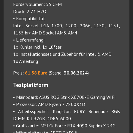
Fördervolumen: 55 CFM
Druck: 2,73 H2O
• Kompatibilität:
Intel Sockel LGA 1700, 1200, 2066, 1150, 1151,
1155 br> AMD Sockel AM5, AM4
• Lieferumfang:
1x Kühler inkl. 1x Lüfter
1x Installationsset und Zubehör für Intel & AMD
1x Anleitung
Preis:
61,58 Euro
(Stand:
30.06.2024
)
Testplattform
• Mainboard: ASUS ROG Strix X670E-E Gaming WIFI
• Prozessor: AMD Ryzen 7 7800X3D
• Arbeitsspeicher: Kingston FURY Renegade RGB
DIMM Kit 32GB DDR5-6000
• Grafikkarte: MSI GeForce RTX 4090 Suprim X 24G
• Wärmeleitpaste: ARCTIC MX-6