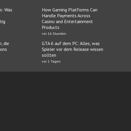
s: Was
How Gaming Platforms Can
Handle Payments Across
tig
Casino and Entertainment
Products
vor 16 Stunden
, die
GTA 6 auf dem PC: Alles, was
ions
Spieler vor dem Release wissen
sollten
vor 1 Tagen
O Casino
Neue casinos bei Casinoservice.org
Im