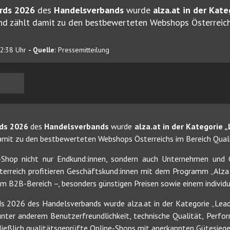
rds 2026
des
Handelsverbands
wurde
alza.at in der Kat
d zählt damit zu den bestbewerteten Webshops Österreich
02:38 Uhr
- Quelle:
Pressemitteilung
ds 2026
des
Handelsverbands
wurde
alza.at in der Kategorie
mit zu den bestbewerteten Webshops Österreichs im Bereich Quali
e-Shop nicht nur Endkund:innen, sondern auch Unternehmen un
sterreich profitieren Geschäftskund:innen mit dem Programm „Alza 
im B2B-Bereich –, besonders günstigen Preisen sowie einem individ
2026 des Handelsverbands wurde alza.at in der Kategorie „Lead
nter anderem Benutzerfreundlichkeit, technische Qualität, Perfor
ießlich qualitätsgeprüfte Online-Shops mit anerkannten Gütesiege