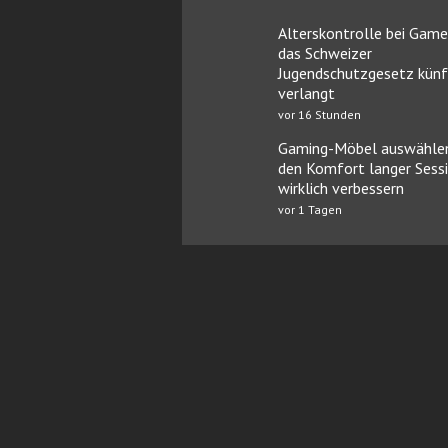
Alterskontrolle bei Game
das Schweizer
Jugendschutzgesetz künf
verlangt
vor 16 Stunden
Gaming-Möbel auswählen
den Komfort langer Sess
wirklich verbessern
vor 1 Tagen
Online Casinos mit Paysafe
FairG