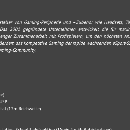
ersteller von Gaming-Peripherie und –Zubehör wie Headsets, 
. Das 2001 gegründete Unternehmen entwickelt die für maxi
enger Zusammenarbeit mit Profispielern, um den höchsten Ans
 außerdem das kompetitive Gaming der rapide wachsenden eSport-
aming-Community.
ar)
 USB
gital (12m Reichweite)
tation, Schnellladefunktion (15min für 3h Betriebsdauer)