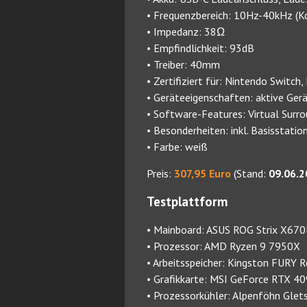
• Frequenzbereich: 10Hz-40kHz (K
• Impedanz: 38Ω
• Empfindlichkeit: 93dB
• Treiber: 40mm
• Zertifiziert für: Nintendo Switch
• Geräteeigenschaften: aktive Ge
• Software-Features: Virtual Surr
• Besonderheiten: inkl. Basisstatio
• Farbe: weiß
Preis:
307,95 Euro
(Stand:
09.06.2
Testplattform
• Mainboard: ASUS ROG Strix X67
• Prozessor: AMD Ryzen 9 7950X
• Arbeitsspeicher: Kingston FUR
• Grafikkarte: MSI GeForce RTX 4
• Prozessorkühler: Alpenföhn Gle