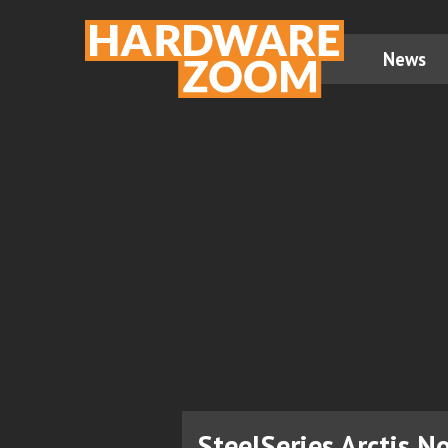
News
SteelSeries Arctis N