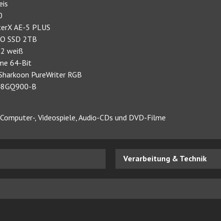
eis
0
sterX AE-5 PLUS
RO SSD 2TB
02 weiß
me 64-Bit
, Sharkoon PureWriter RGB
r 48GQ900-B
e Computer-, Videospiele, Audio-CDs und DVD-Filme
Verarbeitung & Technik