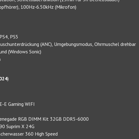
opfhörer), 100Hz-6.50kHz (Mikrofon)
, PS4, PS5
räuschunterdrückung (ANC), Umgebungsmodus, Ohrmuschel drehbar
ound (Windows Sonic)
n
024
)
0E-E Gaming WIFI
Y Renegade RGB DIMM Kit 32GB DDR5-6000
090 Suprim X 24G
tscherwasser 360 High Speed