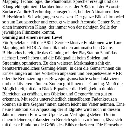
Mapping-Technologie, die Phantomlautsprecher erzeugt und das
Klangfeld optimiert. Darüber hinaus ist der A95L mit der Acoustic
Surface Audio+-Technologie ausgerüstet, bei der Aktuatoren den
Bildschirm in Schwingungen versetzen. Der ganze Bildschirm wird
so zum Lautsprecher und erzeugt wie auch Acoustic Center Sync
einen immersiven Klang, der immer von der richtigen Stelle der
jeweiligen Filmszene kommt.
Gaming auf einem neuen Level
Für Spielefans hält die A95L Serie exklusive Funktionen wie Tone
Mapping mit HDR-Automatik und den automatischen Genre-
Bildmodus bereit, die das Gaming mit der PlayStation 5 auf das
nächste Level heben und die Bildqualität beim Spielen und
Streaming optimieren. Zu den weiteren Merkmalen zählt ein
benutzerfreundliches Gaming-Menü, in dem die Gamer*innen die
Einstellungen an ihre Vorlieben anpassen und beispielsweise VRR
oder die Reduzierung der Bewegungsunschärfe schnell aktivieren
und deaktivieren können. Zudem gibt ihnen das Gaming-Menü die
Möglichkeit, mit dem Black Equalizer die Helligkeit in dunklen
Bereichen zu erhöhen, um Objekte und Gegner*innen gut zu
erkennen. Mit sechs unterschiedlich einstellbaren Fadenkreuzen
können sie ihre Gegner*innen zudem leicht ins Visier nehmen. Eine
neue Funktion zur Anpassung der Bildgröße wird noch in diesem
Jahr mit einem Firmware-Update zur Verfügung stehen. Um in
einem kleineren, fokussierten Bereich spielen zu können, lässt sich
mit dieser Funktion die Größe des Bilds reduzieren. Die Fernseher