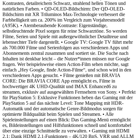
Kontrasten, detailreichem Schwarz, strahlend hellen Tönen und
natürlichen Farben.
• QD-OLED-Bildschirm: Der QD-OLED-
Bildschirm mit XR Triluminos Max-Technologie verbessert die
Farbhelligkeit um ca. 200% im Vergleich zum Vorjahresmodell
(A95K).
• Atemberaubende Kontraste: Eigenständige,
selbstleuchtende Pixel sorgen für reine Schwarztöne. So werden
Filme, Serien und Spiele mit außergewöhnlicher Detailtreue und
lebensechter Tiefe dargestellt.
• Google TV: Google TV führt mehr
als 700.000 Filme und Serienfolgen aus verschiedenen Apps und
Abonnements zentral zusammen und sortiert sie. Die Suche nach
Inhalten ist denkbar leicht – die Nutzer*innen müssen nur Google
fragen. Wer beispielsweise einen Action-Film sehen möchte, sagt
einfach „Hey Google, finde Action-Filme“, und schon wird in den
verschiedenen Apps gesucht.
• Filme genießen mit BRAVIA
CORE: Die BRAVIA CORE App ermöglicht es, Filme in
hochwertiger 4K UHD-Qualität und IMAX Enhanced6 zu
streamen, exklusiv auf ausgewählten Fernsehern von Sony.
• Perfekt
für PlayStation 5: Exklusive Funktionen heben das Gaming mit der
PlayStation 5 auf das nächste Level: Tone Mapping mit HDR-
Automatik und der automatische Genre-Bildmodus sorgen für
optimierte Bildqualität beim Spielen und Streamen.
• Alle
Spieleinstellungen auf einen Blick: Das Gaming-Menü ermöglicht
es, Bildeinstellungen und Hilfsfunktionen schnell und komfortabel
über eine einzige Schnittstelle zu verwalten.
• Gaming mit HDMI
2.1: Dank HDMI 2.1-Funktionen – 4K/120 BpS, VRR und ALLM