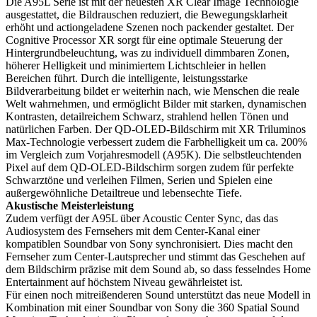
Die A95L Serie ist mit der neuesten XR Clear Image Technologie
ausgestattet, die Bildrauschen reduziert, die Bewegungsklarheit
erhöht und actiongeladene Szenen noch packender gestaltet. Der
Cognitive Processor XR sorgt für eine optimale Steuerung der
Hintergrundbeleuchtung, was zu individuell dimmbaren Zonen,
höherer Helligkeit und minimiertem Lichtschleier in hellen
Bereichen führt. Durch die intelligente, leistungsstarke
Bildverarbeitung bildet er weiterhin nach, wie Menschen die reale
Welt wahrnehmen, und ermöglicht Bilder mit starken, dynamischen
Kontrasten, detailreichem Schwarz, strahlend hellen Tönen und
natürlichen Farben. Der QD-OLED-Bildschirm mit XR Triluminos
Max-Technologie verbessert zudem die Farbhelligkeit um ca. 200%
im Vergleich zum Vorjahresmodell (A95K). Die selbstleuchtenden
Pixel auf dem QD-OLED-Bildschirm sorgen zudem für perfekte
Schwarztöne und verleihen Filmen, Serien und Spielen eine
außergewöhnliche Detailtreue und lebensechte Tiefe.
Akustische Meisterleistung
Zudem verfügt der A95L über Acoustic Center Sync, das das
Audiosystem des Fernsehers mit dem Center-Kanal einer
kompatiblen Soundbar von Sony synchronisiert. Dies macht den
Fernseher zum Center-Lautsprecher und stimmt das Geschehen auf
dem Bildschirm präzise mit dem Sound ab, so dass fesselndes Home
Entertainment auf höchstem Niveau gewährleistet ist.
Für einen noch mitreißenderen Sound unterstützt das neue Modell in
Kombination mit einer Soundbar von Sony die 360 Spatial Sound