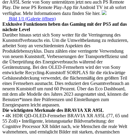
der A95L Serie von Sony unterstützen jetzt neu auch PS Remote
Play. Die neue PS Remote Play-App für Android TV ist ab sofort
verfügbar. Mehr Informationen dazu finden Sie hier.
Bild 1/1 (Galerie öffnen)
Exklusive Funktionen heben das Gaming mit der PS5 auf das
nächste Level
Darüber hinaus setzt sich Sony weiter für die Verringerung des
Kunststoffverbrauchs ein. Um die Umweltbelastung zu reduzieren,
arbeitet Sony an verschiedensten Aspekten des
Produktlebenszyklus. Dazu zählen eine verringerte Verwendung
von neuem Kunststoff, Verbesserungen der Transporteffizienz und
die Überprüfung des Energieverbrauchs während der
Gerätenutzung. Bei den OLED-Fernsehern wird der von Sony
entwickelte Recycling-Kunststoff SORPLAS für die rückwärtige
Gehäuseabdeckung verwendet, die flächenmäßig den größten Teil
eines Fernsehers ausmacht. Dies reduziert den Gesamtverbrauch an
neuem Kunststoff um rund 60 Prozent. Über das Eco Dashboard,
mit dem alle Modelle des Jahres 2023 ausgestattet sind, können die
Benutzer*innen ihre Präferenzen und Einstellungen zum
Energiesparen leicht anpassen.
Die wichtigsten Merkmale des BRAVIA XR A95L
• 4K HDR QD-OLED-Fernseher BRAVIA XR A95L (77, 65 und
55 Zoll)
• Intelligente, leistungsstarke Bildverarbeitung: der
Cognitive Processor XR bildet nach, wie Menschen die reale Welt
wahrnehmen, und ermöglicht Bilder mit starken, dynamischen