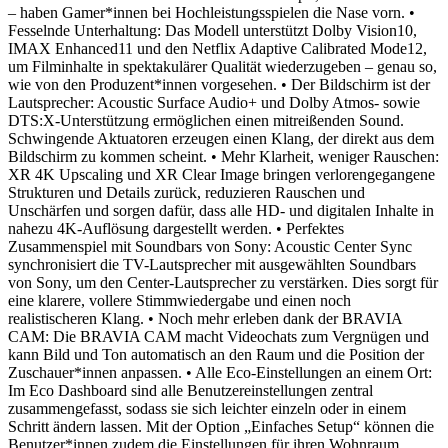
– haben Gamer*innen bei Hochleistungsspielen die Nase vorn.
•
Fesselnde Unterhaltung: Das Modell unterstützt Dolby Vision10,
IMAX Enhanced11 und den Netflix Adaptive Calibrated Mode12,
um Filminhalte in spektakulärer Qualität wiederzugeben – genau so,
wie von den Produzent*innen vorgesehen.
• Der Bildschirm ist der
Lautsprecher: Acoustic Surface Audio+ und Dolby Atmos- sowie
DTS:X-Unterstützung ermöglichen einen mitreißenden Sound.
Schwingende Aktuatoren erzeugen einen Klang, der direkt aus dem
Bildschirm zu kommen scheint.
• Mehr Klarheit, weniger Rauschen:
XR 4K Upscaling und XR Clear Image bringen verlorengegangene
Strukturen und Details zurück, reduzieren Rauschen und
Unschärfen und sorgen dafür, dass alle HD- und digitalen Inhalte in
nahezu 4K-Auflösung dargestellt werden.
• Perfektes
Zusammenspiel mit Soundbars von Sony: Acoustic Center Sync
synchronisiert die TV-Lautsprecher mit ausgewählten Soundbars
von Sony, um den Center-Lautsprecher zu verstärken. Dies sorgt für
eine klarere, vollere Stimmwiedergabe und einen noch
realistischeren Klang.
• Noch mehr erleben dank der BRAVIA
CAM: Die BRAVIA CAM macht Videochats zum Vergnügen und
kann Bild und Ton automatisch an den Raum und die Position der
Zuschauer*innen anpassen.
• Alle Eco-Einstellungen an einem Ort:
Im Eco Dashboard sind alle Benutzereinstellungen zentral
zusammengefasst, sodass sie sich leichter einzeln oder in einem
Schritt ändern lassen. Mit der Option „Einfaches Setup“ können die
Benutzer*innen zudem die Einstellungen für ihren Wohnraum