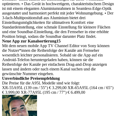
optimieren.
• Das Gerät in hochwertigem, charakteristischem Design
ist mit einem eleganten Aluminiumrahmen in Seamless-Edge-Optik
ausgestattet und harmoniert perfekt mit jeder Wohnumgebung.
• Der
3-fach-Multipositionsfuß aus Aluminium bietet drei
Einstellungsmöglichkeiten für ultimativen Komfort: eine
Standardeinstellung, eine schmale Einstellung für kleinere Flächen
und eine Soundbar-Einstellung, die den Fernseher in eine erhöhte
Position bringt, sodass die Soundbar darunter Platz findet.
Neue App zur Kanalsortierung15
Mit dem neuen mobile App TV Channel Editor von Sony können
die Nutzer*innen die Reihenfolge der Kanäle am Fernseher
wesentlich leichter personalisieren. Sobald sie die App auf ein
Android-Telefon heruntergeladen haben, können sie die
Reihenfolge der Kanäle per einfachem Drag-and-Drop anzeigen
lassen und ändern oder nach einem Kanal suchen und die
gewünschte Nummer eingeben.
Unverbindliche Preisempfehlung
Die Preise für die A95L Modelle sind wie folgt:
XR-55A95L (139 cm / 55") € 3.299,00
XR-65A95L (164 cm / 65")
€ 3.999,00
XR-77A95L (195 cm / 77") € 6.499,00