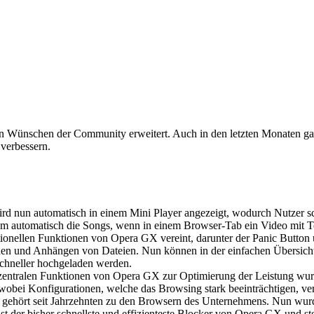
en Wünschen der Community erweitert. Auch in den letzten Monaten ga
 verbessern.
rd nun automatisch in einem Mini Player angezeigt, wodurch Nutzer s
m automatisch die Songs, wenn in einem Browser-Tab ein Video mit To
onellen Funktionen von Opera GX vereint, darunter der Panic Button
aden und Anhängen von Dateien. Nun können in der einfachen Übersich
chneller hochgeladen werden.
zentralen Funktionen von Opera GX zur Optimierung der Leistung wurde
obei Konfigurationen, welche das Browsing stark beeinträchtigen, ve
a gehört seit Jahrzehnten zu den Browsern des Unternehmens. Nun wur
t der bisher schnellste und effizienteste Blocker von Opera GX und stel