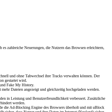
b es zahlreiche Neuerungen, die Nutzern das Browsen erleichtern,
chnell und ohne Tabwechsel ihre Tracks verwalten können. Der
n gestartet wird.
 und Fake My History.
t mehr Dateien angezeigt und gleichzeitig hochgeladen werden.
n in Leistung und Benutzerfreundlichkeit verbessert. Zusätzliche
rhindert werden.
de die Ad-Blocking Engine des Browsers überholt und mit uBlock
lt sicher, dass Nutzer und ihre Daten im Internet (Neuland) sicher