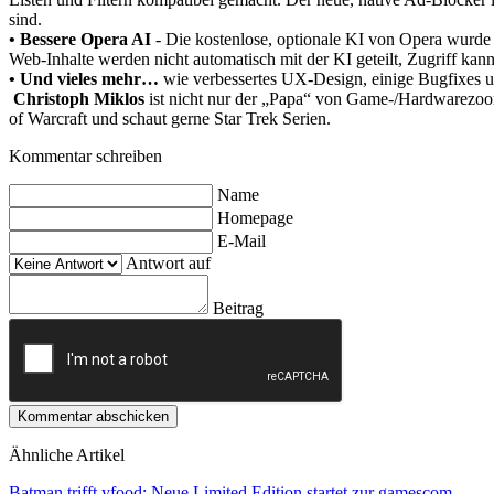
sind.
• Bessere Opera AI
- Die kostenlose, optionale KI von Opera wurde
Web-Inhalte werden nicht automatisch mit der KI geteilt, Zugriff kan
• Und vieles mehr…
wie verbessertes UX-Design, einige Bugfixes u
Christoph Miklos
ist nicht nur der „Papa“ von Game-/Hardwarezoom,
of Warcraft und schaut gerne Star Trek Serien.
Kommentar schreiben
Name
Homepage
E-Mail
Antwort auf
Beitrag
Kommentar abschicken
Ähnliche Artikel
Batman trifft yfood: Neue Limited Edition startet zur gamescom