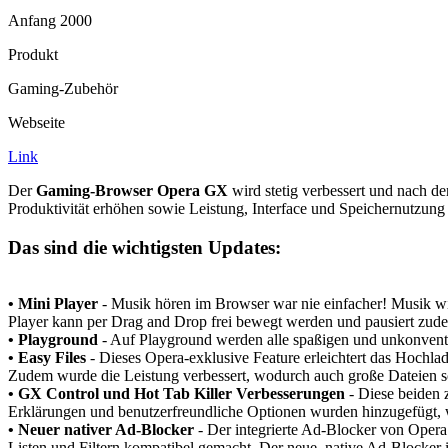
Anfang 2000
Produkt
Gaming-Zubehör
Webseite
Link
Der
Gaming-Browser Opera GX
wird stetig verbessert und nach d
Produktivität erhöhen sowie Leistung, Interface und Speichernutzung
Das sind die wichtigsten Updates:
• Mini Player
- Musik hören im Browser war nie einfacher! Musik wi
Player kann per Drag and Drop frei bewegt werden und pausiert zude
• Playground
- Auf Playground werden alle spaßigen und unkonventi
• Easy Files
- Dieses Opera-exklusive Feature erleichtert das Hochl
Zudem wurde die Leistung verbessert, wodurch auch große Dateien s
• GX Control und Hot Tab Killer Verbesserungen
- Diese beiden 
Erklärungen und benutzerfreundliche Optionen wurden hinzugefügt, w
• Neuer nativer Ad-Blocker
- Der integrierte Ad-Blocker von Oper
Listen und Filtern kompatibel gemacht. Der neue, native Ad-Blocker is