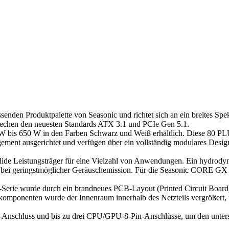
fassenden Produktpalette von Seasonic und richtet sich an ein breites 
prechen den neuesten Standards ATX 3.1 und PCIe Gen 5.1.
W bis 650 W in den Farben Schwarz und Weiß erhältlich. Diese 80 PL
agement ausgerichtet und verfügen über ein vollständig modulares Desi
 solide Leistungsträger für eine Vielzahl von Anwendungen. Ein hydrod
 bei geringstmöglicher Geräuschemission. Für die Seasonic CORE GX AT
rie wurde durch ein brandneues PCB-Layout (Printed Circuit Board) e
omponenten wurde der Innenraum innerhalb des Netzteils vergrößert, 
-Anschluss und bis zu drei CPU/GPU-8-Pin-Anschlüsse, um den unters