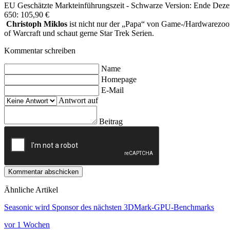
EU
Geschätzte Markteinführungszeit
- Schwarze Version: Ende Dez
650: 105,90 €
Christoph Miklos
ist nicht nur der „Papa“ von Game-/Hardwarezoom,
of Warcraft und schaut gerne Star Trek Serien.
Kommentar schreiben
Name
Homepage
E-Mail
Antwort auf
Beitrag
Kommentar abschicken
Ähnliche Artikel
Seasonic wird Sponsor des nächsten 3DMark-GPU-Benchmarks
vor 1 Wochen