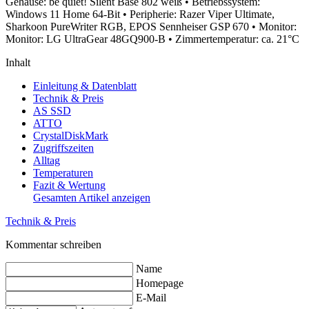
Gehäuse: be quiet! Silent Base 802 weiß
• Betriebssystem:
Windows 11 Home 64-Bit
• Peripherie: Razer Viper Ultimate,
Sharkoon PureWriter RGB, EPOS Sennheiser GSP 670
• Monitor:
Monitor: LG UltraGear 48GQ900-B
• Zimmertemperatur: ca. 21°C
Inhalt
Einleitung & Datenblatt
Technik & Preis
AS SSD
ATTO
CrystalDiskMark
Zugriffszeiten
Alltag
Temperaturen
Fazit & Wertung
Gesamten Artikel anzeigen
Technik & Preis
Kommentar schreiben
Name
Homepage
E-Mail