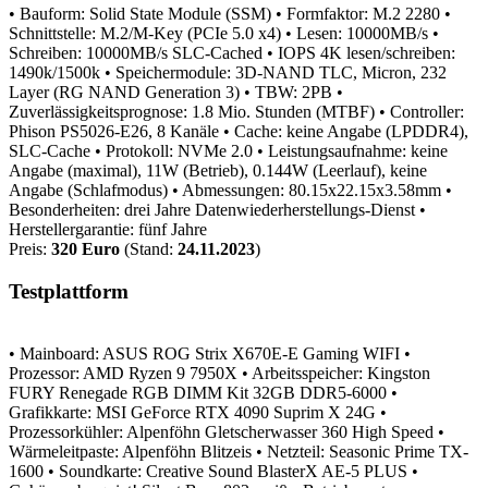
• Bauform: Solid State Module (SSM)
• Formfaktor: M.2 2280
•
Schnittstelle: M.2/M-Key (PCIe 5.0 x4)
• Lesen: 10000MB/s
•
Schreiben: 10000MB/s SLC-Cached
• IOPS 4K lesen/schreiben:
1490k/1500k
• Speichermodule: 3D-NAND TLC, Micron, 232
Layer (RG NAND Generation 3)
• TBW: 2PB
•
Zuverlässigkeitsprognose: 1.8 Mio. Stunden (MTBF)
• Controller:
Phison PS5026-E26, 8 Kanäle
• Cache: keine Angabe (LPDDR4),
SLC-Cache
• Protokoll: NVMe 2.0
• Leistungsaufnahme: keine
Angabe (maximal), 11W (Betrieb), 0.144W (Leerlauf), keine
Angabe (Schlafmodus)
• Abmessungen: 80.15x22.15x3.58mm
•
Besonderheiten: drei Jahre Datenwiederherstellungs-Dienst
•
Herstellergarantie: fünf Jahre
Preis:
320 Euro
(Stand:
24.11.2023
)
Testplattform
• Mainboard: ASUS ROG Strix X670E-E Gaming WIFI
•
Prozessor: AMD Ryzen 9 7950X
• Arbeitsspeicher: Kingston
FURY Renegade RGB DIMM Kit 32GB DDR5-6000
•
Grafikkarte: MSI GeForce RTX 4090 Suprim X 24G
•
Prozessorkühler: Alpenföhn Gletscherwasser 360 High Speed
•
Wärmeleitpaste: Alpenföhn Blitzeis
• Netzteil: Seasonic Prime TX-
1600
• Soundkarte: Creative Sound BlasterX AE-5 PLUS
•