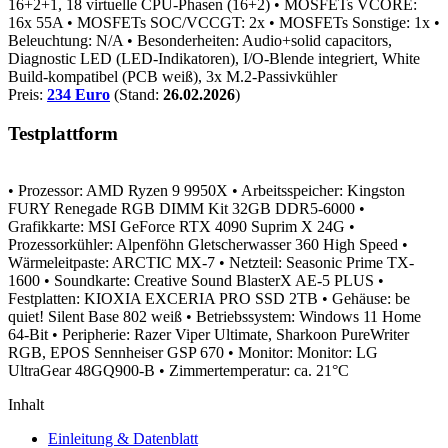
16+2+1, 18 virtuelle CPU-Phasen (16+2)
• MOSFETs VCORE:
16x 55A
• MOSFETs SOC/VCCGT: 2x
• MOSFETs Sonstige: 1x
•
Beleuchtung: N/A
• Besonderheiten: Audio+solid capacitors,
Diagnostic LED (LED-Indikatoren), I/O-Blende integriert, White
Build-kompatibel (PCB weiß), 3x M.2-Passivkühler
Preis:
234 Euro
(Stand:
26.02.2026
)
Testplattform
• Prozessor: AMD Ryzen 9 9950X
• Arbeitsspeicher: Kingston
FURY Renegade RGB DIMM Kit 32GB DDR5-6000
•
Grafikkarte: MSI GeForce RTX 4090 Suprim X 24G
•
Prozessorkühler: Alpenföhn Gletscherwasser 360 High Speed
•
Wärmeleitpaste: ARCTIC MX-7
• Netzteil: Seasonic Prime TX-
1600
• Soundkarte: Creative Sound BlasterX AE-5 PLUS
•
Festplatten: KIOXIA EXCERIA PRO SSD 2TB
• Gehäuse: be
quiet! Silent Base 802 weiß
• Betriebssystem: Windows 11 Home
64-Bit
• Peripherie: Razer Viper Ultimate, Sharkoon PureWriter
RGB, EPOS Sennheiser GSP 670
• Monitor: Monitor: LG
UltraGear 48GQ900-B
• Zimmertemperatur: ca. 21°C
Inhalt
Einleitung & Datenblatt