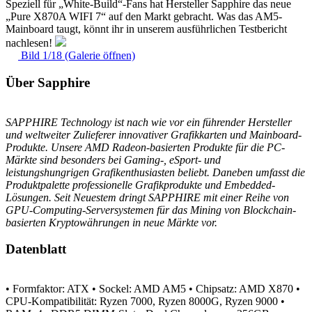
Speziell für „White-Build“-Fans hat Hersteller Sapphire das neue
„Pure X870A WIFI 7“ auf den Markt gebracht. Was das AM5-
Mainboard taugt, könnt ihr in unserem ausführlichen Testbericht
nachlesen!
Bild 1/18 (Galerie öffnen)
Über Sapphire
SAPPHIRE Technology ist nach wie vor ein führender Hersteller
und weltweiter Zulieferer innovativer Grafikkarten und Mainboard-
Produkte. Unsere AMD Radeon-basierten Produkte für die PC-
Märkte sind besonders bei Gaming-, eSport- und
leistungshungrigen Grafikenthusiasten beliebt. Daneben umfasst die
Produktpalette professionelle Grafikprodukte und Embedded-
Lösungen. Seit Neuestem dringt SAPPHIRE mit einer Reihe von
GPU-Computing-Serversystemen für das Mining von Blockchain-
basierten Kryptowährungen in neue Märkte vor.
Datenblatt
• Formfaktor: ATX
• Sockel: AMD AM5
• Chipsatz: AMD X870
•
CPU-Kompatibilität: Ryzen 7000, Ryzen 8000G, Ryzen 9000
•