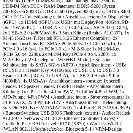
RAM: 4x DDR5 DIMM-Slots, Dual Channel, max. 256GB
UDIMM Non-ECC
• RAM-Datenrate: DDR5-5200 (Ryzen
7000/Ryzen 8000G), DDR5-5600 (Ryzen 9000), max. DDR5-8400
OC
• ECC-Unterstützung: nein
• Anschlüsse extern: 1x DisplayPort
(iGPU), 1x HDMI (iGPU), 1x USB4 mit DisplayPort (40Gb/s, PD-
Out 15W, iGPU), 1x USB-A 3.1 (10Gb/s), 4x USB-A 3.0 (5Gb/s),
2x USB-A 2.0 (480Mb/s), 6x 3.5mm Klinke (Realtek ALC897), 1x
RJ-45 (5GBase-T, Realtek RTL8126 Ethernet Controller), 2x
Antennenanschluss RP-SMA
• PCIe-Slots: 1x PCIe 5.0 x16, 1x
PCIe 4.0 x16 (x4), 1x PCIe 3.0 x1
• M.2-Slots: 1x M.2/M-Key
(PCIe 5.0 x4, 2280), 2x M.2/M-Key (PCIe 4.0 x4, 2280), 1x
M.2/E-Key (2230, belegt mit WiFi+BT-Modul)
• Sonstige
Schnittstellen: 4x SATA 6Gb/s (X870)
• Anschlüsse intern - USB:
1x USB 3.1 Header Key-A (10Gb/s, 1x USB-C), 1x USB 3.0
Header 20-Pin (5Gb/s, 2x USB-A), 2x USB 2.0 Header 9-Pin
(480Mb/s, 4x USB-A)
• Anschlüsse intern - sonstige: 1x seriell
Header, 1x Speaker Header, 1x eSPI Header
• Anschlüsse intern -
Kühlung: 1x CPU-Lüfter 4-Pin PWM, 3x Lüfter 4-Pin PWM, 1x
AIO-Pumpe 4-Pin PWM
• Anschlüsse intern - Stromversorgung: 1x
24-Pin ATX, 2x 8-Pin EPS12V
• Anschlüsse intern - Beleuchtung:
3x 3-Pin ARGB (+5V/DATA/GND), 1x 4-Pin RGB (+12V/G/R/B)
• Buttons/Switches: USB BIOS Flashback (extern)
• Audio: Realtek
ALC897
• Netzwerk: RTL8126 Ethernet Controller (5Gb/s)
•
Grafik: iGPU
• RAID-Level: 0/1/10 (X870)
• Wireless: Wi-Fi 7
(WLAN 802.11a/b/g/n/ac/ax/be), Bluetooth 5.4
• VRM-Design: