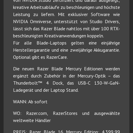
von NVIDIA Studio zertifiziert und darauf ausgelegt,
kreative Arbeitsabläufe zu beschleunigen und höchste
Leistung zu liefern. Mit exklusiver Software wie
NVIDIA Omniverse, unterstützt von Studio Drivers,
lässt sich das Razer Blade nahtlos mit über 100 RTX-
beschleunigten Kreativanwendungen koppeln.
Für alle Blade-Laptops gelten eine einjährige
Herstellergarantie und eine zweijährige Akkugarantie.
Optional gibt es RazerCare.
Die neuen Razer Blade Mercury Editionen werden
ergänzt durch Zubehör in der Mercury-Optik – das
Thunderbolt™ 4 Dock, das USB-C 130-W-GaN-
Ladegerät und der Laptop Stand.
WANN: Ab sofort
WO: Razer.com, RazerStores und ausgewählte
weltweite Händler
PREIS: Razer Blade 16 Mercury Edition: 4.399,99