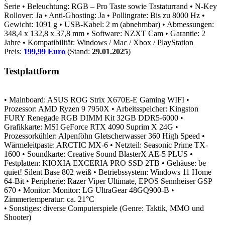
Serie
• Beleuchtung: RGB – Pro Taste sowie Tastaturrand
• N-Key
Rollover: Ja
• Anti-Ghosting: Ja
• Pollingrate: Bis zu 8000 Hz
•
Gewicht: 1091 g
• USB-Kabel: 2 m (abnehmbar)
• Abmessungen:
348,4 x 132,8 x 37,8 mm
• Software: NZXT Cam
• Garantie: 2
Jahre
• Kompatibilität: Windows / Mac / Xbox / PlayStation
Preis:
199,99 Euro
(Stand:
29.01.2025
)
Testplattform
• Mainboard: ASUS ROG Strix X670E-E Gaming WIFI
•
Prozessor: AMD Ryzen 9 7950X
• Arbeitsspeicher: Kingston
FURY Renegade RGB DIMM Kit 32GB DDR5-6000
•
Grafikkarte: MSI GeForce RTX 4090 Suprim X 24G
•
Prozessorkühler: Alpenföhn Gletscherwasser 360 High Speed
•
Wärmeleitpaste: ARCTIC MX-6
• Netzteil: Seasonic Prime TX-
1600
• Soundkarte: Creative Sound BlasterX AE-5 PLUS
•
Festplatten: KIOXIA EXCERIA PRO SSD 2TB
• Gehäuse: be
quiet! Silent Base 802 weiß
• Betriebssystem: Windows 11 Home
64-Bit
• Peripherie: Razer Viper Ultimate, EPOS Sennheiser GSP
670
• Monitor: Monitor: LG UltraGear 48GQ900-B
•
Zimmertemperatur: ca. 21°C
• Sonstiges: diverse Computerspiele (Genre: Taktik, MMO und
Shooter)