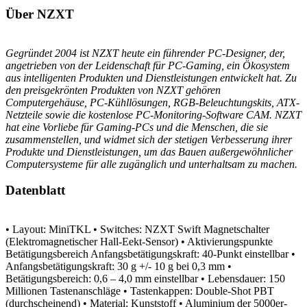
Über NZXT
Gegründet 2004 ist NZXT heute ein führender PC-Designer, der,
angetrieben von der Leidenschaft für PC-Gaming, ein Ökosystem
aus intelligenten Produkten und Dienstleistungen entwickelt hat. Zu
den preisgekrönten Produkten von NZXT gehören
Computergehäuse, PC-Kühllösungen, RGB-Beleuchtungskits, ATX-
Netzteile sowie die kostenlose PC-Monitoring-Software CAM. NZXT
hat eine Vorliebe für Gaming-PCs und die Menschen, die sie
zusammenstellen, und widmet sich der stetigen Verbesserung ihrer
Produkte und Dienstleistungen, um das Bauen außergewöhnlicher
Computersysteme für alle zugänglich und unterhaltsam zu machen.
Datenblatt
• Layout: MiniTKL
• Switches: NZXT Swift Magnetschalter
(Elektromagnetischer Hall-Eekt-Sensor)
• Aktivierungspunkte
Betätigungsbereich Anfangsbetätigungskraft: 40-Punkt einstellbar
•
Anfangsbetätigungskraft: 30 g +/- 10 g bei 0,3 mm
•
Betätigungsbereich: 0,6 – 4,0 mm einstellbar
• Lebensdauer: 150
Millionen Tastenanschläge
• Tastenkappen: Double-Shot PBT
(durchscheinend)
• Material: Kunststoff
• Aluminium der 5000er-