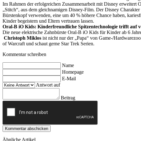
Im Rahmen der erfolgreichen Zusammenarbeit mit Disney erweitert O
„Stitch“, aus dem gleichnamigen Disney-Film. Der Disney Charakter be
Bürstenkopf verwenden, eine um 40 % höhere Chance haben, kariesfr
Kinder begeistern und Eltern vertrauen lassen.
Oral-B iO Kids: Kinderfreundliche Spitzentechnologie trifft auf v
Die neue elektrische Zahnbürste Oral-B iO Kids für Kinder ab 6 Jahr
Christoph Miklos
ist nicht nur der „Papa“ von Game-/Hardwarezoom,
of Warcraft und schaut gerne Star Trek Serien.
Kommentar schreiben
Name
Homepage
E-Mail
Antwort auf
Beitrag
Kommentar abschicken
Ähnliche Artikel