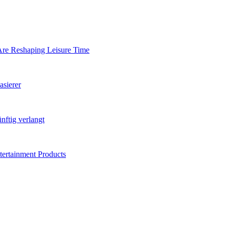
 Are Reshaping Leisure Time
asierer
nftig verlangt
ertainment Products