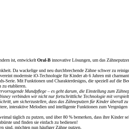
dern ist, entwickelt
Oral-B
innovative Lösungen, um das Zähneputzen a
ankheit. Da wackelige und neu durchbrechende Zähne schwer zu reinigen
 vereint modernste iO-Technologie für Kinder ab 6 Jahren mit charman
rie. Mit Funktionen und Charakterdesigns, die speziell auf die Bedü
zu etablieren.
ervorragende Mundpflege – es geht darum, die Einstellung zum Zähnep
ney verbinden wir nicht nur fortschrittliche Technologie mit verspiel
Schritt, um sicherzustellen, dass das Zähneputzen für Kinder überal
e, interaktive Melodien und intelligente Funktionen zum Vergnügen wi
weimal täglich zu putzen, und über 80 % bemerken, dass ihre Kinder se
ürste und finden sie einfach zu bedienen!
gen sind, möchten nun häufiger Zähne putzen.