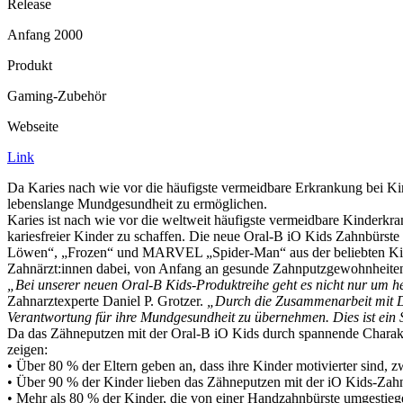
Release
Anfang 2000
Produkt
Gaming-Zubehör
Webseite
Link
Da Karies nach wie vor die häufigste vermeidbare Erkrankung bei Kin
lebenslange Mundgesundheit zu ermöglichen.
Karies ist nach wie vor die weltweit häufigste vermeidbare Kinderkr
kariesfreier Kinder zu schaffen. Die neue Oral-B iO Kids Zahnbürste
Löwen“, „Frozen“ und MARVEL „Spider-Man“ aus der beliebten Kids-Se
Zahnärzt:innen dabei, von Anfang an gesunde Zahnputzgewohnheiten 
„Bei unserer neuen Oral-B Kids-Produktreihe geht es nicht nur um h
Zahnarztexperte Daniel P. Grotzer.
„Durch die Zusammenarbeit mit Dis
Verantwortung für ihre Mundgesundheit zu übernehmen. Dies ist ein 
Da das Zähneputzen mit der Oral-B iO Kids durch spannende Charakter
zeigen:
• Über 80 % der Eltern geben an, dass ihre Kinder motivierter sind, z
• Über 90 % der Kinder lieben das Zähneputzen mit der iO Kids-Zahnb
• Mehr als 80 % der Kinder, die von einer Handzahnbürste umgestie