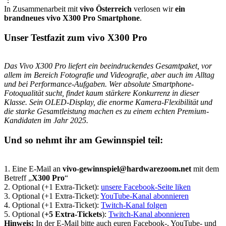
In Zusammenarbeit mit
vivo Österreich
verlosen wir
ein
brandneues vivo X300 Pro Smartphone
.
Unser Testfazit zum vivo X300 Pro
Das Vivo X300 Pro liefert ein beeindruckendes Gesamtpaket, vor
allem im Bereich Fotografie und Videografie, aber auch im Alltag
und bei Performance-Aufgaben. Wer absolute Smartphone-
Fotoqualität sucht, findet kaum stärkere Konkurrenz in dieser
Klasse. Sein OLED-Display, die enorme Kamera-Flexibilität und
die starke Gesamtleistung machen es zu einem echten Premium-
Kandidaten im Jahr 2025.
Und so nehmt ihr am Gewinnspiel teil:
1. Eine E-Mail an
vivo-gewinnspiel@hardwarezoom.net
mit dem
Betreff „
X300 Pro
“
2. Optional (+1 Extra-Ticket):
unsere Facebook-Seite liken
3. Optional (+1 Extra-Ticket):
YouTube-Kanal abonnieren
4. Optional (+1 Extra-Ticket):
Twitch-Kanal folgen
5. Optional (
+5 Extra-Tickets
):
Twitch-Kanal abonnieren
Hinweis:
In der E-Mail bitte auch euren Facebook-, YouTube- und