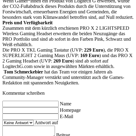
Wenn Gamer*innen ein Produkt von Logitech G erwerben, wurde
der CO2-Fußabdruck dieses Produkts durch die Unterstützung von
Forstwirtschaft, erneuerbaren Energien und Gemeinden, die
besonders stark vom Klimawandel betroffen sind, auf Null reduziert.
Preis und Verfügbarkeit
Zusammen mit dem kürzlich erschienen PRO X 2 LIGHTSPEED
Wireless Gaming Headset erweitern die beiden Neuzugänge das
PRO Portfolio und sind ab sofort in den Farben Pink, Schwarz und
Weiß erhältlich.
Die PRO X TKL Gaming Tastatur (UVP:
229 Euro
), die PRO X
SUPERLIGHT 2 Gaming Maus (UVP:
169 Euro
) und das PRO X
2 Gaming Headset (UVP:
269 Euro
) sind ab sofort auf
LogitechG.com sowie in ausgewählten Märkten erhältlich.
Tom Schmeckebier
hat das Team vor einigen Jahren als
Community-Manager verstärkt und unterstützt auch die Games-
Redaktion mit spannenden Neuigkeiten.
Kommentar schreiben
Name
Homepage
E-Mail
Antwort auf
Beitrag