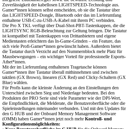
Zuverlässigkeit der kabellosen LIGHTSPEED-Technologie aus.
Gamer*innen können selbst entscheiden, ob sie die Tastatur über
das LIGHTSPEED-Dongle, Bluetooth oder das im Lieferumfang
enthaltene USB-C-zu-USB-A-Kabel mit ihrem PC verbinden.
Die Pro X TKL verfügt über Dual-Shot-PBT-Tastenkappen, die die
LIGHTSYNC RGB-Beleuchtung zur Geltung bringen. Die Tastatur
ist kompatibel mit Tastenkappen von Drittanbietern und eigene
Medientasten erleichtern das In-Game-Grinden – ein Feature, das
sich viele Profi-Gamer*innen gewünscht haben. Außerdem bietet
die Tastatur durch Verzicht auf den Nummernblock mehr Platz für
Mausbewegungen – ein wichtiger Vorteil für professionelle Esports-
Athet*innen.
Mit der im Lieferumfang enthaltenen Tragetasche können
Gamer*innen ihre Tastatur überall mithinnehmen und zwischen
taktilen (GX Brown), linearen (GX Red) und Clicky-Schaltern (GX
Blue) wählen.
Für Profis kann die kleinste Änderung an den Einstellungen den
Unterschied zwischen Sieg und Niederlage bedeuten. Bei den
Produkten der PRO Serie sind viele Parameter wie der DPI-Wert,
die Empfindlichkeit, die Melderate, die Benutzeroberfläche oder die
Spieleinstellungen miteinander verbunden. Und mit den Updates für
den G HUB und der Onboard Memory Management Software
(OMM) haben Gamer*innen jetzt noch mehr
Kontroll- und
Konfigurationsmöglichkeiten: