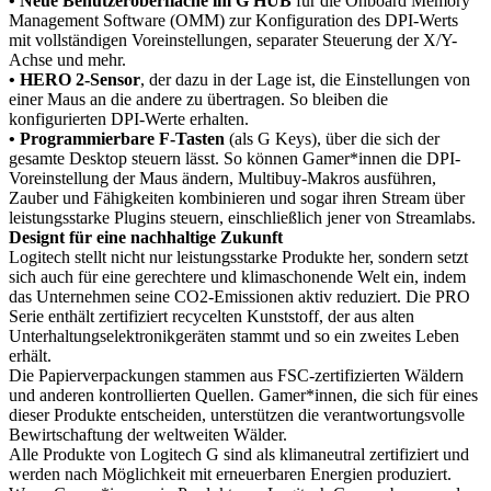
• Neue Benutzeroberfläche im G HUB
für die Onboard Memory
Management Software (OMM) zur Konfiguration des DPI-Werts
mit vollständigen Voreinstellungen, separater Steuerung der X/Y-
Achse und mehr.
• HERO 2-Sensor
, der dazu in der Lage ist, die Einstellungen von
einer Maus an die andere zu übertragen. So bleiben die
konfigurierten DPI-Werte erhalten.
• Programmierbare F-Tasten
(als G Keys), über die sich der
gesamte Desktop steuern lässt. So können Gamer*innen die DPI-
Voreinstellung der Maus ändern, Multibuy-Makros ausführen,
Zauber und Fähigkeiten kombinieren und sogar ihren Stream über
leistungsstarke Plugins steuern, einschließlich jener von Streamlabs.
Designt für eine nachhaltige Zukunft
Logitech stellt nicht nur leistungsstarke Produkte her, sondern setzt
sich auch für eine gerechtere und klimaschonende Welt ein, indem
das Unternehmen seine CO2-Emissionen aktiv reduziert. Die PRO
Serie enthält zertifiziert recycelten Kunststoff, der aus alten
Unterhaltungselektronikgeräten stammt und so ein zweites Leben
erhält.
Die Papierverpackungen stammen aus FSC-zertifizierten Wäldern
und anderen kontrollierten Quellen. Gamer*innen, die sich für eines
dieser Produkte entscheiden, unterstützen die verantwortungsvolle
Bewirtschaftung der weltweiten Wälder.
Alle Produkte von Logitech G sind als klimaneutral zertifiziert und
werden nach Möglichkeit mit erneuerbaren Energien produziert.