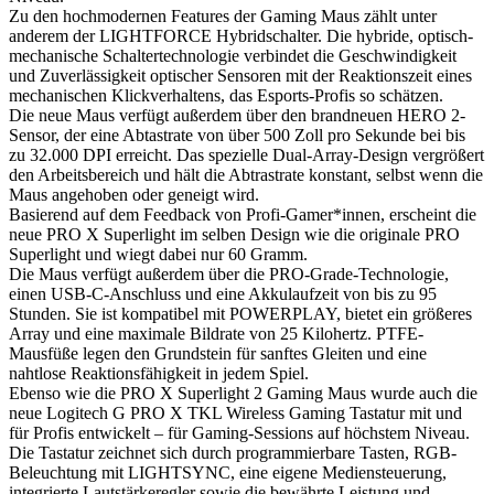
Zu den hochmodernen Features der Gaming Maus zählt unter
anderem der LIGHTFORCE Hybridschalter. Die hybride, optisch-
mechanische Schaltertechnologie verbindet die Geschwindigkeit
und Zuverlässigkeit optischer Sensoren mit der Reaktionszeit eines
mechanischen Klickverhaltens, das Esports-Profis so schätzen.
Die neue Maus verfügt außerdem über den brandneuen HERO 2-
Sensor, der eine Abtastrate von über 500 Zoll pro Sekunde bei bis
zu 32.000 DPI erreicht. Das spezielle Dual-Array-Design vergrößert
den Arbeitsbereich und hält die Abtrastrate konstant, selbst wenn die
Maus angehoben oder geneigt wird.
Basierend auf dem Feedback von Profi-Gamer*innen, erscheint die
neue PRO X Superlight im selben Design wie die originale PRO
Superlight und wiegt dabei nur 60 Gramm.
Die Maus verfügt außerdem über die PRO-Grade-Technologie,
einen USB-C-Anschluss und eine Akkulaufzeit von bis zu 95
Stunden. Sie ist kompatibel mit POWERPLAY, bietet ein größeres
Array und eine maximale Bildrate von 25 Kilohertz. PTFE-
Mausfüße legen den Grundstein für sanftes Gleiten und eine
nahtlose Reaktionsfähigkeit in jedem Spiel.
Ebenso wie die PRO X Superlight 2 Gaming Maus wurde auch die
neue Logitech G PRO X TKL Wireless Gaming Tastatur mit und
für Profis entwickelt – für Gaming-Sessions auf höchstem Niveau.
Die Tastatur zeichnet sich durch programmierbare Tasten, RGB-
Beleuchtung mit LIGHTSYNC, eine eigene Mediensteuerung,
integrierte Lautstärkeregler sowie die bewährte Leistung und