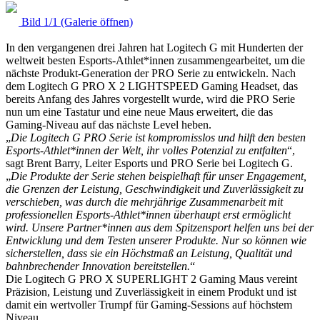
Bild 1/1 (Galerie öffnen)
In den vergangenen drei Jahren hat Logitech G mit Hunderten der
weltweit besten Esports-Athlet*innen zusammengearbeitet, um die
nächste Produkt-Generation der PRO Serie zu entwickeln. Nach
dem Logitech G PRO X 2 LIGHTSPEED Gaming Headset, das
bereits Anfang des Jahres vorgestellt wurde, wird die PRO Serie
nun um eine Tastatur und eine neue Maus erweitert, die das
Gaming-Niveau auf das nächste Level heben.
„
Die Logitech G PRO Serie ist kompromisslos und hilft den besten
Esports-Athlet*innen der Welt, ihr volles Potenzial zu entfalten
“,
sagt Brent Barry, Leiter Esports und PRO Serie bei Logitech G.
„
Die Produkte der Serie stehen beispielhaft für unser Engagement,
die Grenzen der Leistung, Geschwindigkeit und Zuverlässigkeit zu
verschieben, was durch die mehrjährige Zusammenarbeit mit
professionellen Esports-Athlet*innen überhaupt erst ermöglicht
wird. Unsere Partner*innen aus dem Spitzensport helfen uns bei der
Entwicklung und dem Testen unserer Produkte. Nur so können wie
sicherstellen, dass sie ein Höchstmaß an Leistung, Qualität und
bahnbrechender Innovation bereitstellen.
“
Die Logitech G PRO X SUPERLIGHT 2 Gaming Maus vereint
Präzision, Leistung und Zuverlässigkeit in einem Produkt und ist
damit ein wertvoller Trumpf für Gaming-Sessions auf höchstem
Niveau.