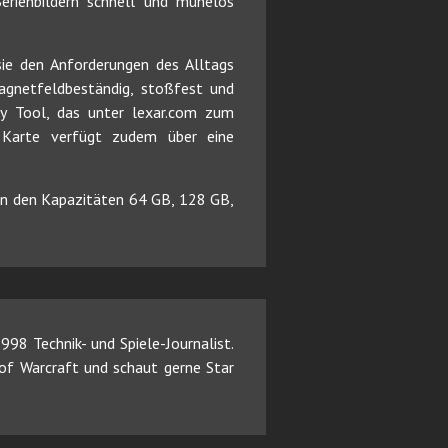
erienbildern schnell und mühelos
sie den Anforderungen des Alltags
magnetfeldbeständig, stoßfest und
ry Tool, das unter lexar.com zum
e Karte verfügt zudem über eine
in den Kapazitäten 64 GB, 128 GB,
98 Technik- und Spiele-Journalist.
d of Warcraft und schaut gerne Star