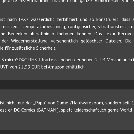
aufgelöste 4K-Aufnahmen machen und ganze Bibliotheken von S
t nach IPX7 wasserdicht zertifiziert und so konstruiert, dass 
 resistent, temperaturbeständig, röntgensicher, vibrationsfest, 
ohne Bedenken überallhin mitnehmen können. Das Lexar Recove
i der Wiederherstellung versehentlich gelöschter Dateien. Di
e für zusätzliche Sicherheit.
US microSDXC UHS-I-Karte ist neben der neuen 2-TB-Version auch 
 UVP von 21,99 EUR bei Amazon erhältlich.
ist nicht nur der „Papa“ von Game-/Hardwarezoom, sondern seit 19
 liest er DC-Comics (BATMAN!), spielt leidenschaftlich gerne Worl