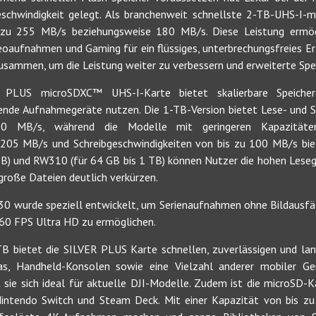
chwindigkeit gelegt. Als branchenweit schnellste 2-TB-UHS-I-mi
s zu 255 MB/s beziehungsweise 180 MB/s. Diese Leistung ermö
oaufnahmen und Gaming für ein flüssiges, unterbrechungsfreies Erle
usammen, um die Leistung weiter zu verbessern und erweiterte Spe
 PLUS microSDXC™ UHS-I-Karte bietet skalierbare Speiche
ende Aufnahmegeräte nutzen. Die 1-TB-Version bietet Lese- und S
0 MB/s, während die Modelle mit geringeren Kapazität
 205 MB/s und Schreibgeschwindigkeiten von bis zu 100 MB/s bie
B) und RW310 (für 64 GB bis 1 TB) können Nutzer die hohen Leseg
große Dateien deutlich verkürzen.
 V30 wurde speziell entwickelt, um Serienaufnahmen ohne Bildausfäl
 60 FPS Ultra HD zu ermöglichen.
TB bietet die SILVER PLUS Karte schnellen, zuverlässigen und lang
as, Handheld-Konsolen sowie eine Vielzahl anderer mobiler Gerä
sie sich ideal für aktuelle DJI-Modelle. Zudem ist die microSD-K
intendo Switch und Steam Deck. Mit einer Kapazität von bis z