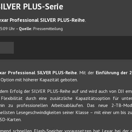
 SILVER PLUS-Serie
exar Professional SILVER PLUS-Reihe
.
05:09 Uhr
- Quelle:
Pressemitteilung
xar Professional SILVER PLUS-Reihe
. Mit der
Einführung der 
e Option mit höherer Kapazität geboten.
dem Erfolg der SILVER PLUS-Reihe auf und wird auch von DJI em
Flexibilität durch eine zusätzliche Kapazitätsoption für unte
hin zu professionellen Arbeitsabläufen. Das neue 2-TB-Mode
hnellsten Lesegeschwindigkeiten seiner Klasse – mit einer um bis 
oSD-Karten.
hmend schnellen Flash-Speicher voraussetzen hat Lexar bei der 