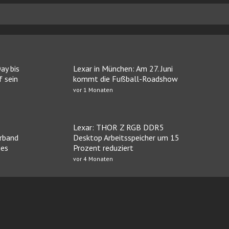
ay bis
Lexar in München: Am 27. Juni
 sein
kommt die Fußball-Roadshow
vor 1 Monaten
Lexar: THOR Z RGB DDR5
erband
Desktop Arbeitsspeicher um 15
ies
Prozent reduziert
vor 4 Monaten