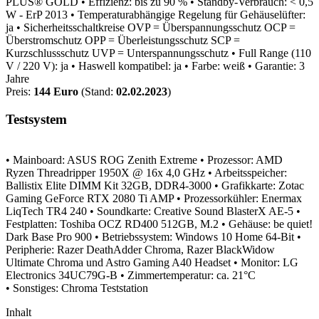
PLUS® GOLD
• Effizienz: bis zu 90 %
• Standby-Verbrauch: < 0,5
W - ErP 2013
• Temperaturabhängige Regelung für Gehäuselüfter:
ja
• Sicherheitsschaltkreise
OVP = Überspannungsschutz
OCP =
Überstromschutz
OPP = Überleistungsschutz
SCP =
Kurzschlussschutz
UVP = Unterspannungsschutz
• Full Range (110
V / 220 V): ja
• Haswell kompatibel: ja
• Farbe: weiß
• Garantie: 3
Jahre
Preis:
144 Euro
(Stand:
02.02.2023
)
Testsystem
• Mainboard: ASUS ROG Zenith Extreme
• Prozessor: AMD
Ryzen Threadripper 1950X @ 16x 4,0 GHz
• Arbeitsspeicher:
Ballistix Elite DIMM Kit 32GB, DDR4-3000
• Grafikkarte: Zotac
Gaming GeForce RTX 2080 Ti AMP
• Prozessorkühler: Enermax
LiqTech TR4 240
• Soundkarte: Creative Sound BlasterX AE-5
•
Festplatten: Toshiba OCZ RD400 512GB, M.2
• Gehäuse: be quiet!
Dark Base Pro 900
• Betriebssystem: Windows 10 Home 64-Bit
•
Peripherie: Razer DeathAdder Chroma, Razer BlackWidow
Ultimate Chroma und Astro Gaming A40 Headset
• Monitor: LG
Electronics 34UC79G-B
• Zimmertemperatur: ca. 21°C
• Sonstiges: Chroma Teststation
Inhalt