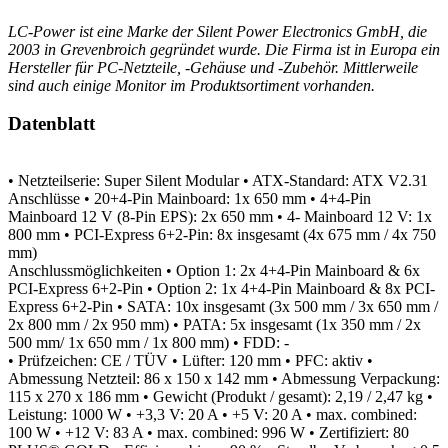
LC-Power ist eine Marke der Silent Power Electronics GmbH, die
2003 in Grevenbroich gegründet wurde. Die Firma ist in Europa ein
Hersteller für PC-Netzteile, -Gehäuse und -Zubehör. Mittlerweile
sind auch einige Monitor im Produktsortiment vorhanden.
Datenblatt
• Netzteilserie: Super Silent Modular
• ATX-Standard: ATX V2.31
Anschlüsse
• 20+4-Pin Mainboard: 1x 650 mm
• 4+4-Pin
Mainboard 12 V (8-Pin EPS): 2x 650 mm
• 4- Mainboard 12 V: 1x
800 mm
• PCI-Express 6+2-Pin: 8x insgesamt (4x 675 mm / 4x 750
mm)
Anschlussmöglichkeiten
• Option 1: 2x 4+4-Pin Mainboard & 6x
PCI-Express 6+2-Pin
• Option 2: 1x 4+4-Pin Mainboard & 8x PCI-
Express 6+2-Pin
• SATA: 10x insgesamt (3x 500 mm / 3x 650 mm /
2x 800 mm / 2x 950 mm)
• PATA: 5x insgesamt (1x 350 mm / 2x
500 mm/ 1x 650 mm / 1x 800 mm)
• FDD: -
• Prüfzeichen: CE / TÜV
• Lüfter: 120 mm
• PFC: aktiv
•
Abmessung Netzteil: 86 x 150 x 142 mm
• Abmessung Verpackung:
115 x 270 x 186 mm
• Gewicht (Produkt / gesamt): 2,19 / 2,47 kg
•
Leistung: 1000 W
• +3,3 V: 20 A
• +5 V: 20 A
• max. combined:
100 W
• +12 V: 83 A
• max. combined: 996 W
• Zertifiziert: 80