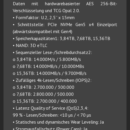
Daten mit hardwarebasierter AES 256-Bit-
Verschlüsselung und TCG Opal 2.0.
• Formfaktor: U.2, 2,5” x 15mm
• Schnittstelle: PCIe NVMe Gen5 x4 Einzelport
(abwärtskompatibel mit Gen4)
• Speicherkapazitäten1: 3,84TB, 7,68TB, 15,36TB
• NAND: 3D eTLC
• Sequenzieller Lese-/Schreibdurchsatz2:
o 3,84TB: 14.000M/s / 5.800MB/s
o 7,68TB: 14.000MB/s / 10.000MBs
o 15,36TB: 14.000MB/s / 9.700MB/s
• Zufälliges 4k-Lesen/Schreiben (IOPS)2:
o 3,84TB: 2.700.000 / 300.000
o 7,68TB: 2.800.000 / 500.000
o 15,36TB: 2.700.000 / 400.000
• Latenz Quality of Service (QoS)2,3,4:
99 % - Lesen/Schreiben: <10 µs / < 70 µs
• Statisches und dynamisches Wear Leveling: Ja
• Stromausfallschutz (Power Caps): Ja