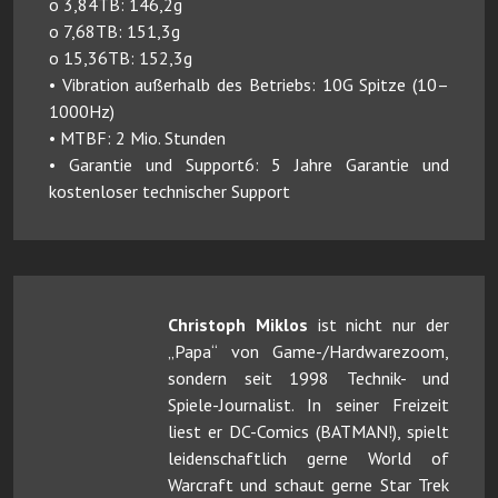
o 3,84TB: 146,2g
o 7,68TB: 151,3g
o 15,36TB: 152,3g
• Vibration außerhalb des Betriebs: 10G Spitze (10–
1000Hz)
• MTBF: 2 Mio. Stunden
• Garantie und Support6: 5 Jahre Garantie und
kostenloser technischer Support
Christoph Miklos
ist nicht nur der
„Papa“ von Game-/Hardwarezoom,
sondern seit 1998 Technik- und
Spiele-Journalist. In seiner Freizeit
liest er DC-Comics (BATMAN!), spielt
leidenschaftlich gerne World of
Warcraft und schaut gerne Star Trek