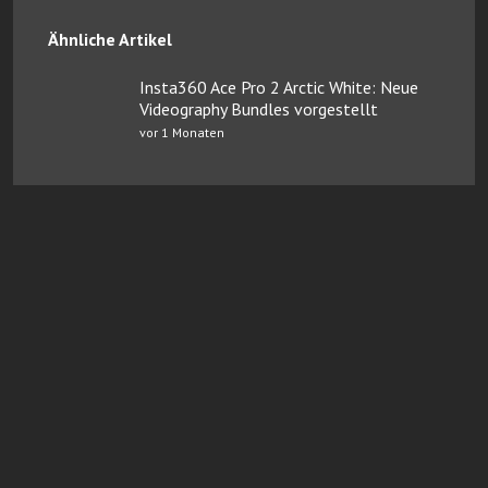
Ähnliche Artikel
Insta360 Ace Pro 2 Arctic White: Neue
Videography Bundles vorgestellt
vor 1 Monaten
Online Casinos mit Paysafe
FairGO Casino