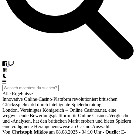
Alle Ergebnisse
Innovative Online-Casino-Plattform revolutioniert britischen
Glücksspielmarkt durch intelligente Spielerberatung
London, Vereinigtes Königreich -- Online Casinos.net, eine
wegweisende Bewertungsplattform für Online Casinos-Vergleiche
und -Analysen, hat den britischen Markt erobert und bietet Spielern
eine völlig neue Herangehensweise an Casino-Auswahl.
Von
Christoph Miklos
am 08.08.2025 - 04:10 Uhr
- Quelle:
E-