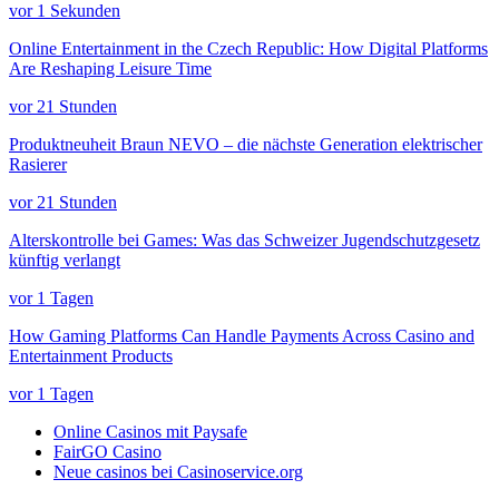
vor 1 Sekunden
Online Entertainment in the Czech Republic: How Digital Platforms
Are Reshaping Leisure Time
vor 21 Stunden
Produktneuheit Braun NEVO – die nächste Generation elektrischer
Rasierer
vor 21 Stunden
Alterskontrolle bei Games: Was das Schweizer Jugendschutzgesetz
künftig verlangt
vor 1 Tagen
How Gaming Platforms Can Handle Payments Across Casino and
Entertainment Products
vor 1 Tagen
Online Casinos mit Paysafe
FairGO Casino
Neue casinos bei Casinoservice.org