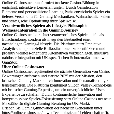
Online Casinos.net transformiert trockene Casino-Bildung in
engaging, interaktive Lernerfahrungen. Durch Gamification-
Elemente und personalisierte Learning Paths entwickeln Spieler ein
tieferes Verständnis für Gaming-Mechaniken, Wahrscheinlichkeiten
und strategische Optimierung ihrer Spielweise.
Verantwortliches Spielen als Lifestyle-Philosophie
Wellness-Integration in die Gaming-Journey
Online Casinos.net betrachtet verantwortliches Spielen nicht als
Einschränkung, sondern als integralen Bestandteil einer
nachhaltigen Gaming-Lifestyle. Die Plattform nutzt Predictive
Analytics, um potenzielle Risikosituationen zu identifizieren und
proaktiv wellness-orientierte Alternativen vorzuschlagen, inklusive
nahtloser Integration mit UK-spezifischen Schutzmaßnahmen wie
GamStop.
Über Online Casinos.net
Online Casinos.net repräsentiert die nächste Generation von Casino-
Bewertungsplattformen und startete 2025 mit der Mission, den
britischen Gaming-Markt durch Innovation und Personalisierung zu
transformieren. Die Plattform kombiniert Silicon Valley-Technologie
mit britischer Gaming-Expertise, um ein unvergleichliches User-
Experience zu schaffen. Durch kontinuierliche Innovation und
kompromisslose Spieler-Fokussierung setzt Online Casinos.net neue
Maßstäbe für digitale Gaming-Beratung im UK-Markt.
Erleben Sie Gaming-Innovation der nächsten Generation unter
https://online-casinos.net/ – wo Technologie auf Leidenschaft trifft.