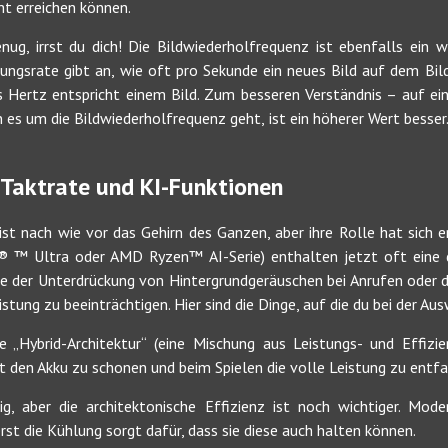
t erreichen können.
ug, irrst du dich! Die Bildwiederholfrequenz ist ebenfalls ein w
erungsrate gibt an, wie oft pro Sekunde ein neues Bild auf dem Bil
es Hertz entspricht einem Bild. Zum besseren Verständnis – auf 
n es um die Bildwiederholfrequenz geht, ist ein höherer Wert bess
 Taktrate und KI-Funktionen
 ist nach wie vor das Gehirn des Ganzen, aber ihre Rolle hat sich 
l® ™ Ultra oder AMD Ryzen™ AI-Serie) enthalten jetzt oft eine 
 wie der Unterdrückung von Hintergrundgeräuschen bei Anrufen ode
tung zu beeinträchtigen. Hier sind die Dinge, auf die du bei der Au
e „Hybrid-Architektur“ (eine Mischung aus Leistungs- und Effiz
t den Akku zu schonen und beim Spielen die volle Leistung zu entfa
g, aber die architektonische Effizienz ist noch wichtiger. Mo
rst die Kühlung sorgt dafür, dass sie diese auch halten können.