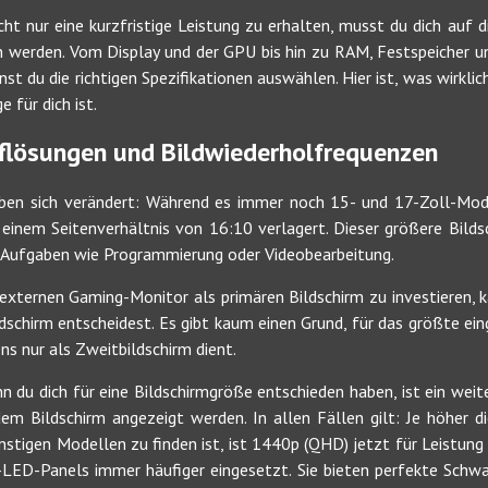
t nur eine kurzfristige Leistung zu erhalten, musst du dich auf 
n werden. Vom Display und der GPU bis hin zu RAM, Festspeicher u
t du die richtigen Spezifikationen auswählen. Hier ist, was wirklich
 für dich ist.
uflösungen und Bildwiederholfrequenzen
ben sich verändert: Während es immer noch 15- und 17-Zoll-Model
 einem Seitenverhältnis von 16:10 verlagert. Dieser größere Bilds
ve Aufgaben wie Programmierung oder Videobearbeitung.
 externen Gaming-Monitor als primären Bildschirm zu investieren, 
ldschirm entscheidest. Es gibt kaum einen Grund, für das größte e
s nur als Zweitbildschirm dient.
n du dich für eine Bildschirmgröße entschieden haben, ist ein weite
 dem Bildschirm angezeigt werden. In allen Fällen gilt: Je höher di
tigen Modellen zu finden ist, ist 1440p (QHD) jetzt für Leistung u
LED-Panels immer häufiger eingesetzt. Sie bieten perfekte Schwa