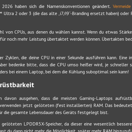
b 2026 haben sich die Namenskonventionen geändert.
Vermeide
™ Ultra 2 oder 3 (die das alte „i7/i9“-Branding ersetzt haben) ode
ahl von CPUs, aus denen du wählen kannst. Wenn du etwas Stärke
 für noch mehr Leistung übertaktet werden können. Übertakten bed
er Zyklen, die deine CPU in einer Sekunde ausführen kann. Eine in
ber bedenke bitte, dass die CPU umso heißer wird, je schneller si
ers bei einem Laptop, bei dem die Kühlung suboptimal sein kann!
rüstbarkeit
n davon ausgehen, dass die meisten Gaming-Laptops aufrüstb
verwenden jetzt gelöteten (fest installierten) RAM. Das bedeutet, 
 für die gesamte Lebensdauer des Geräts festgelegt bist.
g gelöteten LPDDR5X-Speicher, da dieser eine wesentlich bessere 
hast du dann nicht mehr die Möglichkeit, später mehr RAM hinzuzuf