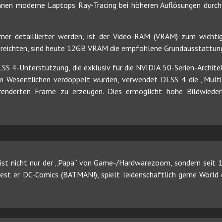
önnen moderne Laptops Ray-Tracing bei höheren Auflösungen durchf
er detaillierter werden, ist der Video-RAM (VRAM) zum wichtig
reichten, sind heute 12GB VRAM die empfohlene Grundausstattung
LSS 4-Unterstützung, die exklusiv für die NVIDIA 50-Serien-Archite
im Wesentlichen verdoppelt wurden, verwendet DLSS 4 die „Multi
erenderten Frame zu erzeugen. Dies ermöglicht hohe Bildwieder
ist nicht nur der „Papa“ von Game-/Hardwarezoom, sondern seit 19
 liest er DC-Comics (BATMAN!), spielt leidenschaftlich gerne Worl