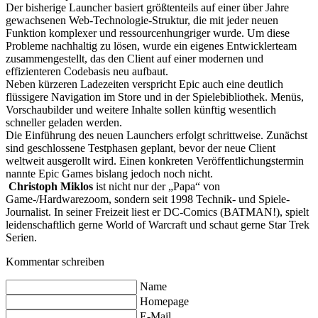
Der bisherige Launcher basiert größtenteils auf einer über Jahre
gewachsenen Web-Technologie-Struktur, die mit jeder neuen
Funktion komplexer und ressourcenhungriger wurde. Um diese
Probleme nachhaltig zu lösen, wurde ein eigenes Entwicklerteam
zusammengestellt, das den Client auf einer modernen und
effizienteren Codebasis neu aufbaut.
Neben kürzeren Ladezeiten verspricht Epic auch eine deutlich
flüssigere Navigation im Store und in der Spielebibliothek. Menüs,
Vorschaubilder und weitere Inhalte sollen künftig wesentlich
schneller geladen werden.
Die Einführung des neuen Launchers erfolgt schrittweise. Zunächst
sind geschlossene Testphasen geplant, bevor der neue Client
weltweit ausgerollt wird. Einen konkreten Veröffentlichungstermin
nannte Epic Games bislang jedoch noch nicht.
Christoph Miklos
ist nicht nur der „Papa“ von
Game-/Hardwarezoom, sondern seit 1998 Technik- und Spiele-
Journalist. In seiner Freizeit liest er DC-Comics (BATMAN!), spielt
leidenschaftlich gerne World of Warcraft und schaut gerne Star Trek
Serien.
Kommentar schreiben
Name
Homepage
E-Mail