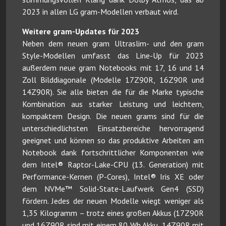
2023 in allen LG gram-Modellen verbaut wird.
Weitere gram-Updates für 2023
Neben dem neuen gram Ultraslim- und den gram
Style-Modellen umfasst das Line-Up für 2023
außerdem neue gram Notebooks mit 17, 16 und 14
Zoll Bilddiagonale (Modelle 17Z90R, 16Z90R und
14Z90R). Sie alle bieten die für die Marke typische
Kombination aus starker Leistung und leichtem,
kompaktem Design. Die neuen grams sind für die
unterschiedlichsten Einsatzbereiche hervorragend
geeignet und können so das produktive Arbeiten am
Notebook dank fortschrittlicher Komponenten wie
dem Intel® Raptor-Lake-CPU (13. Generation) mit
Performance-Kernen (P-Cores), Intel® Iris XE oder
dem NVMe™ Solid-State-Laufwerk Gen4 (SSD)
fördern. Jedes der neuen Modelle wiegt weniger als
1,35 Kilogramm – trotz eines großen Akkus (17Z90R
und 16Z90R sind mit einem 80 Wh Akku, 14Z90R mit