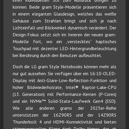
ihren individuellen Stil zum Ausdruck bringen zu
können. Beide gram Style-Modelle präsentieren sich
in einem eleganten Glasdesign, welches das weiße
Gehäuse zum Strahlen bringt und sich je nach
Lichteinfall und Blickwinkel dynamisch verändert. Der
Design-Fokus setzt sich im Inneren der neuen gram-
Modelle fort, wo ein „verstecktes“ haptisches
Touchpad mit dezenter LED-Hintergrundbeleuchtung
bei Berührung durch den Benutzer aufleuchtet.
Doch die LG gram Style Notebooks können mehr als
nur gut aussehen. Sie verfügen über ein 16:10-OLED-
Display mit Anti-Glare-Low-Reflection-Funktion und
hoher Bildwiederholrate, Intel® Raptor-Lake-CPU
(13. Generation) mit Performance-Kernen (P-Cores)
und ein NVMe™ Solid-State-Laufwerk Gen4 (SSD).
Wie alle anderen grams der 2023er-Reihe
unterstützen der 16Z90RS und der 14Z90RS
Thunderbolt 4 und HDMI-Konnektivität und bieten
stimmungsvollen Klang dank Dolby Atmos, das ab