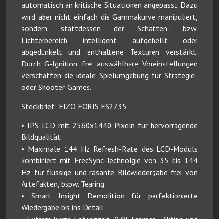
automatisch an kritische Situationen angepasst. Dazu
wird aber nicht einfach die Gammakurve manipuliert,
sondern stattdessen der Schatten- bzw.
Lichterbereich intelligent aufgehellt oder
abgedunkelt und enthaltene Texturen verstärkt.
Durch G-Ignition frei auswählbare Voreinstellungen
verschaffen die ideale Spielumgebung für Strategie-
oder Shooter-Games.
Steckbrief: EIZO FORIS FS2735
• IPS-LCD mit 2560x1440 Pixeln für hervorragende
Bildqualität
• Maximale 144 Hz Refresh-Rate des LCD-Moduls
kombiniert mit FreeSync-Technolgie von 35 bis 144
Hz für flüssige und rasante Bildwiedergabe frei von
Artefakten, bspw. Tearing
• Smart Insight Demolition für perfektionierte
Wiedergabe bis ins Detail
• Extrem kurze Latenzzeit: 0,05 Frames - Aktion und