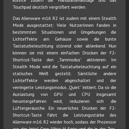
konnte zudem die Handballenauflage und das
Touchpad deutlich vergrößert werden.
Das Alienware m16 R2 ist zudem mit einem Stealth
Mode ausgestattet: Viele NutzerInnen fanden in
bestimmten Situationen und Umgebungen die
Lichteffekte am Gehäuse sowie die bunte
Tastaturbeleuchtung störend oder ablenkend. Nun
können sie mit einem einfachen Drücken der F2-
Shortcut-Taste den „Tarnmodus“ aktivieren: Im
Stealth Mode wird die Tastaturbeleuchtung auf ein
statisches Weiß gestellt. Sämtliche andere
Lichteffekte werden abgeschaltet und der
verringerte Leistungsmodus „Quiet“ initiiert. Da so die
Auslastung von GPU und CPU insgesamt
heruntergefahren wird, reduzieren sich die
Lüftergeräusche. Ein neuerliches Drücken der F2-
Shortcut-Taste fährt die Leistungsstärke des
Alienware m16 R2 wieder hoch, sodass der Prozessor
aus der Intel Core Ultra H Serie und die in der Top-