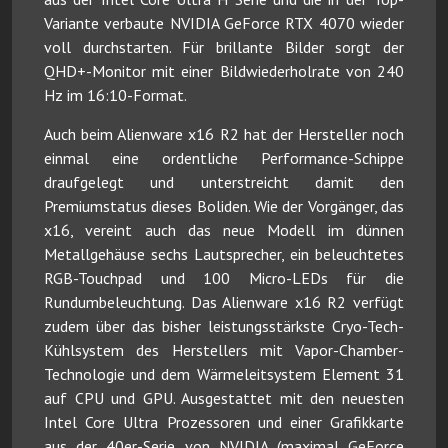
Variante verbaute NVIDIA GeForce RTX 4070 wieder
voll durchstarten. Für brillante Bilder sorgt der
QHD+-Monitor mit einer Bildwiederholrate von 240
Hz im 16:10-Format.
Auch beim Alienware x16 R2 hat der Hersteller noch
einmal eine ordentliche Performance-Schippe
draufgelegt und unterstreicht damit den
Premiumstatus dieses Boliden. Wie der Vorgänger, das
x16, vereint auch das neue Modell im dünnen
Metallgehäuse sechs Lautsprecher, ein beleuchtetes
RGB-Touchpad und 100 Micro-LEDs für die
Rundumbeleuchtung. Das Alienware x16 R2 verfügt
zudem über das bisher leistungsstärkste Cryo-Tech-
Kühlsystem des Herstellers mit Vapor-Chamber-
Technologie und dem Wärmeleitsystem Element 31
auf CPU und GPU. Ausgestattet mit den neuesten
Intel Core Ultra Prozessoren und einer Grafikkarte
aus der 40er-Serie von NVIDIA (maximal GeForce