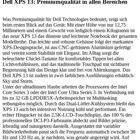
Dell XPS 13: Premiumqualität in allen Bereichen
Was Premiumqualität für Dell Technologies bedeutet, zeigt sich
beim ersten Blick auf das Gerät: Mit einer Höhe von nur 12,75
Millimetern und einem Gewicht von lediglich einem Kilogramm ist
das neue XPS 13 das dünnste und leichteste Notebook der gesamten
Modellreihe. Das leichte und robuste Gehäuse folgt der markanten
XPS-Designsprache, ist aus CNC-gefrästem Aluminium gefertigt
und vereint somit Stabilität mit Eleganz. Im Alltag sorgt die
beleuchtete Chiclet-Tastatur für komfortables Tippen bei allen
Lichtverhältnissen, und das traditionelle Touchpad mit sichtbarer
Begrenzung hält das Design klar und frei von Ablenkungen. Das
Dell XPS 13 ist zudem in zwei farblichen Ausführungen erhältlich:
Sky und Storm.
Unter der ultradünnen Haube arbeiten die Prozessoren der Intel
Core Series 3 oder der Intel Core Ultra Series 3. In Verbindung mit
bis zu 32 GB LPDDR5X-Arbeitsspeicher ist Multitasking
reibungslos möglich. Durch das Dual-Lüfter-Kühlsystem bleibt das
XPS 13 auch bei intensiver Nutzung kühl und performant. Ein
echter Hingucker ist das 2,5K-LCD-Touchdisplay, das 100 % des
professionellen DCI-P3-Farbraums abdeckt und Bilder präzise,
lebendig und naturgetreu darstellt. Ausgestattet mit variabler
Bildwiederholrate passt sich die Frequenz automatisch zwischen 30
Hz und 120 Hz an, je nachdem, was gerade angezeigt wird. Auf