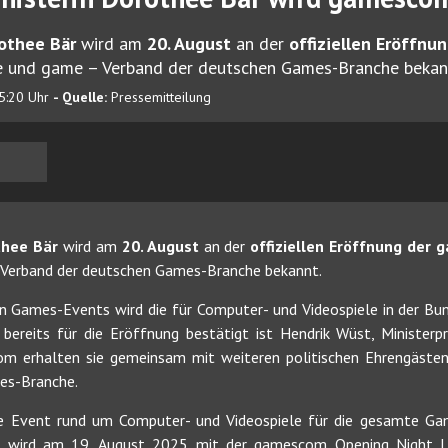
othee Bär
wird am
20. August
an der
offiziellen Eröffn
e und game – Verband der deutschen Games-Branche bekan
5:20 Uhr
- Quelle:
Pressemitteilung
thee Bär
wird am
20. August
an der
offiziellen Eröffnung der
 Verband der deutschen Games-Branche bekannt.
 Games-Events wird die für Computer- und Videospiele in der Bun
bereits für die Eröffnung bestätigt ist Hendrik Wüst, Ministerp
m erhalten sie gemeinsam mit weiteren politischen Ehrengästen 
es-Branche.
e Event rund um Computer- und Videospiele für die gesamte G
Sie wird am 19. August 2025 mit der gamescom Opening Night L