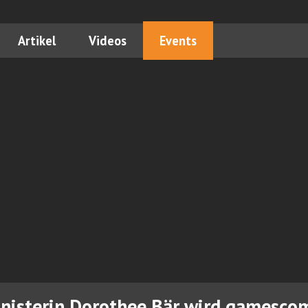
Artikel
Videos
Events
nisterin Dorothee Bär wird gamesco