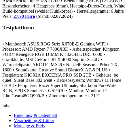
AM4
• Sockel Intel: 1851/1700
• Beleuchtung: RGB (12 LEDs)
•
Besonderheiten: 4 Heatpipes (6mm), Heatpipe-Direct-Touch, White
Build-kompatibel (weißer Kühlkörper)
• Herstellergarantie: 6 Jahre
Preis:
27,70 Euro
(Stand:
02.07.2024
)
Testplattform
• Mainboard: ASUS ROG Strix X670E-E Gaming WIFI
•
Prozessor: AMD Ryzen 7 7800X3D
• Arbeitsspeicher: Kingston
FURY Renegade RGB DIMM Kit 32GB DDR5-6000
•
Grafikkarte: MSI GeForce RTX 4090 Suprim X 24G
•
Wärmeleitpaste: ARCTIC MX-6
• Netzteil: Seasonic Prime TX-
1600
• Soundkarte: Creative Sound BlasterX AE-5 PLUS
•
Festplatten: KIOXIA EXCERIA PRO SSD 2TB
• Gehäuse: be
quiet! Silent Base 802 weiß
• Betriebssystem: Windows 11 Home
64-Bit
• Peripherie: Razer Viper Ultimate, Sharkoon PureWriter
RGB, EPOS Sennheiser GSP 670
• Monitor: Monitor: LG
UltraGear 48GQ900-B
• Zimmertemperatur: ca. 21°C
Inhalt
Einleitung & Datenblatt
Verarbeitung & Lüfter
Montage & Preis