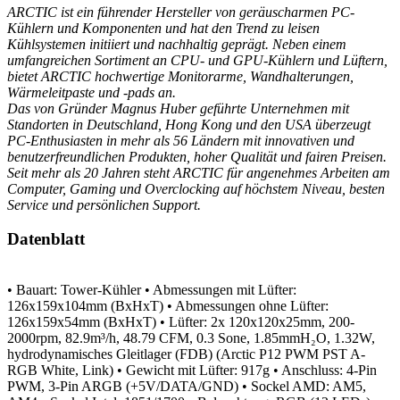
ARCTIC ist ein führender Hersteller von geräuscharmen PC-
Kühlern und Komponenten und hat den Trend zu leisen
Kühlsystemen initiiert und nachhaltig geprägt. Neben einem
umfangreichen Sortiment an CPU- und GPU-Kühlern und Lüftern,
bietet ARCTIC hochwertige Monitorarme, Wandhalterungen,
Wärmeleitpaste und -pads an.
Das von Gründer Magnus Huber geführte Unternehmen mit
Standorten in Deutschland, Hong Kong und den USA überzeugt
PC-Enthusiasten in mehr als 56 Ländern mit innovativen und
benutzerfreundlichen Produkten, hoher Qualität und fairen Preisen.
Seit mehr als 20 Jahren steht ARCTIC für angenehmes Arbeiten am
Computer, Gaming und Overclocking auf höchstem Niveau, besten
Service und persönlichen Support.
Datenblatt
• Bauart: Tower-Kühler
• Abmessungen mit Lüfter:
126x159x104mm (BxHxT)
• Abmessungen ohne Lüfter:
126x159x54mm (BxHxT)
• Lüfter: 2x 120x120x25mm, 200-
2000rpm, 82.9m³/h, 48.79 CFM, 0.3 Sone, 1.85mmH₂O, 1.32W,
hydrodynamisches Gleitlager (FDB) (Arctic P12 PWM PST A-
RGB White, Link)
• Gewicht mit Lüfter: 917g
• Anschluss: 4-Pin
PWM, 3-Pin ARGB (+5V/DATA/GND)
• Sockel AMD: AM5,