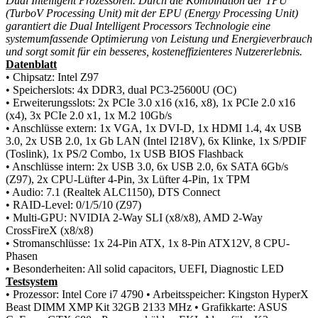
Dual Intelligent Prozessoren. Durch die Kombination der TPU
(TurboV Processing Unit) mit der EPU (Energy Processing Unit)
garantiert die Dual Intelligent Processors Technologie eine
systemumfassende Optimierung von Leistung und Energieverbrauch
und sorgt somit für ein besseres, kosteneffizienteres Nutzererlebnis.
Datenblatt
• Chipsatz: Intel Z97
• Speicherslots: 4x DDR3, dual PC3-25600U (OC)
• Erweiterungsslots: 2x PCIe 3.0 x16 (x16, x8), 1x PCIe 2.0 x16
(x4), 3x PCIe 2.0 x1, 1x M.2 10Gb/s
• Anschlüsse extern: 1x VGA, 1x DVI-D, 1x HDMI 1.4, 4x USB
3.0, 2x USB 2.0, 1x Gb LAN (Intel I218V), 6x Klinke, 1x S/PDIF
(Toslink), 1x PS/2 Combo, 1x USB BIOS Flashback
• Anschlüsse intern: 2x USB 3.0, 6x USB 2.0, 6x SATA 6Gb/s
(Z97), 2x CPU-Lüfter 4-Pin, 3x Lüfter 4-Pin, 1x TPM
• Audio: 7.1 (Realtek ALC1150), DTS Connect
• RAID-Level: 0/1/5/10 (Z97)
• Multi-GPU: NVIDIA 2-Way SLI (x8/x8), AMD 2-Way
CrossFireX (x8/x8)
• Stromanschlüsse: 1x 24-Pin ATX, 1x 8-Pin ATX12V, 8 CPU-
Phasen
• Besonderheiten: All solid capacitors, UEFI, Diagnostic LED
Testsystem
• Prozessor: Intel Core i7 4790
• Arbeitsspeicher: Kingston HyperX
Beast DIMM XMP Kit 32GB 2133 MHz
• Grafikkarte: ASUS