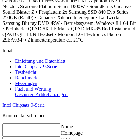
GeForce GTX 680
• Prozessorkühler: EKL Alpenföhn K2
•
Netzteil: Seasonic Platinum Series 1000W
• Soundkarte: Creative
Sound Blaster Z
• Festplatten: 2x Samsung SSD 840 Evo Series
250GB (Raid0)
• Gehäuse: Xilence Interceptor
• Laufwerke:
Samsung Blu-ray DVD-/RW
• Betriebssystem: Windows 8.1 64-Bit
• Peripherie: QPAD 5K LE Maus, QPAD MK-85 Red Tastatur und
QPAD QH-1339 Headset
• Monitor: LG Electronics Flatron
29EA93-P
• Zimmertemperatur: ca. 21°C
Inhalt
Einleitung und Datenblatt
Intel Chipsatz 9-Serie
Testbericht
Benchmarks
Messungen
Fazit und Wertung
Gesamten Artikel anzeigen
Intel Chipsatz 9-Serie
Kommentar schreiben
Name
Homepage