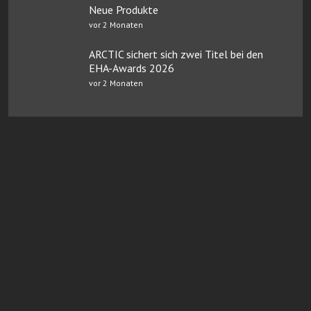
Neue Produkte
vor 2 Monaten
ARCTIC sichert sich zwei Titel bei den
EHA-Awards 2026
vor 2 Monaten
Online Casinos mit Paysafe
FairGO Casino