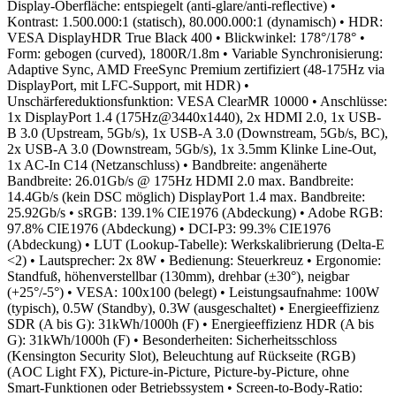
Display-Oberfläche: entspiegelt (anti-glare/anti-reflective)
•
Kontrast: 1.500.000:1 (statisch), 80.000.000:1 (dynamisch)
• HDR:
VESA DisplayHDR True Black 400
• Blickwinkel: 178°/178°
•
Form: gebogen (curved), 1800R/1.8m
• Variable Synchronisierung:
Adaptive Sync, AMD FreeSync Premium zertifiziert (48-175Hz via
DisplayPort, mit LFC-Support, mit HDR)
•
Unschärfereduktionsfunktion: VESA ClearMR 10000
• Anschlüsse:
1x DisplayPort 1.4 (175Hz@3440x1440), 2x HDMI 2.0, 1x USB-
B 3.0 (Upstream, 5Gb/s), 1x USB-A 3.0 (Downstream, 5Gb/s, BC),
2x USB-A 3.0 (Downstream, 5Gb/s), 1x 3.5mm Klinke Line-Out,
1x AC-In C14 (Netzanschluss)
• Bandbreite: angenäherte
Bandbreite: 26.01Gb/s @ 175Hz
HDMI 2.0 max. Bandbreite:
14.4Gb/s (kein DSC möglich)
DisplayPort 1.4 max. Bandbreite:
25.92Gb/s
• sRGB: 139.1% CIE1976 (Abdeckung)
• Adobe RGB:
97.8% CIE1976 (Abdeckung)
• DCI-P3: 99.3% CIE1976
(Abdeckung)
• LUT (Lookup-Tabelle): Werkskalibrierung (Delta-E
<2)
• Lautsprecher: 2x 8W
• Bedienung: Steuerkreuz
• Ergonomie:
Standfuß, höhenverstellbar (130mm), drehbar (±30°), neigbar
(+25°/-5°)
• VESA: 100x100 (belegt)
• Leistungsaufnahme: 100W
(typisch), 0.5W (Standby), 0.3W (ausgeschaltet)
• Energieeffizienz
SDR (A bis G): 31kWh/1000h (F)
• Energieeffizienz HDR (A bis
G): 31kWh/1000h (F)
• Besonderheiten: Sicherheitsschloss
(Kensington Security Slot), Beleuchtung auf Rückseite (RGB)
(AOC Light FX), Picture-in-Picture, Picture-by-Picture, ohne
Smart-Funktionen oder Betriebssystem
• Screen-to-Body-Ratio: