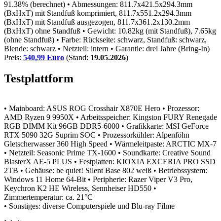
91.38% (berechnet)
• Abmessungen: 811.7x421.5x294.3mm
(BxHxT) mit Standfuß komprimiert, 811.7x551.2x294.3mm
(BxHxT) mit Standfuß ausgezogen, 811.7x361.2x130.2mm
(BxHxT) ohne Standfuß
• Gewicht: 10.82kg (mit Standfuß), 7.65kg
(ohne Standfuß)
• Farbe: Rückseite: schwarz, Standfuß: schwarz,
Blende: schwarz
• Netzteil: intern
• Garantie: drei Jahre (Bring-In)
Preis:
540,99 Euro
(Stand:
19.05.2026
)
Testplattform
• Mainboard: ASUS ROG Crosshair X870E Hero
• Prozessor:
AMD Ryzen 9 9950X
• Arbeitsspeicher: Kingston FURY Renegade
RGB DIMM Kit 96GB DDR5-6000
• Grafikkarte: MSI GeForce
RTX 5090 32G Suprim SOC
• Prozessorkühler: Alpenföhn
Gletscherwasser 360 High Speed
• Wärmeleitpaste: ARCTIC MX-7
• Netzteil: Seasonic Prime TX-1600
• Soundkarte: Creative Sound
BlasterX AE-5 PLUS
• Festplatten: KIOXIA EXCERIA PRO SSD
2TB
• Gehäuse: be quiet! Silent Base 802 weiß
• Betriebssystem:
Windows 11 Home 64-Bit
• Peripherie: Razer Viper V3 Pro,
Keychron K2 HE Wireless, Sennheiser HD550
•
Zimmertemperatur: ca. 21°C
• Sonstiges: diverse Computerspiele und Blu-ray Filme