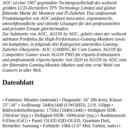
AOC ist eine 1967 gegründete Tochtergesellschaft des weltweit
größten LCD-Herstellers TPV Technology Limited und global
führende Marke für Monitore und IT-Zubehör. Das umfassende
Produktangebot von AOC umfasst innovative, ergonomische,
umweltfreundliche und stilvolle Lösungen für den professionellen
und privaten Einsatz gleichermaßen.
Zur Submarke von AOC, AGON by AOC, gehört eines der weltweit
stärksten Portfolios für High-Performance-Gaming-Monitore sowie
ein komplettes, in folgende drei Kategorien unterteiltes Gaming-
Zubehör-Ökosystem: AOC GAMING für Core Gamer, AGON für
Competitive Gamer sowie AGON PRO für eSports-Enthusiasten
und professionelle eSports-Spieler. Seit 2020 ist AGON by AOC eine
der führenden Gaming-Monitor-Marken und eine erste Wahl von
Gamern in aller Welt.
Datenblatt
• Funktion: Monitor (stationär)
• Diagonale: 34" (86.4cm), Klasse:
33"-34"
• Auflösung: 3440x1440 (UWQHD), 21:9, 110ppi
•
Bildwiederholfrequenz: 175Hz (3440x1440)
• Helligkeit SDR:
250cd/m² (typ.)
• Helligkeit HDR: 1000cd/m² (typ.)
• Reaktionszeit:
0.03ms (GtG)
• Panel: OLED (QD-OLED, Quantum Dot),
Hersteller: Samsung
• Farbtiefe: 10bit (1.07 Mrd. Farben, nativ)
•